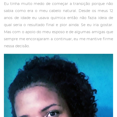
Eu tinha muito medo de começar a transição porque não
sabia como era o meu cabelo natural. Desde os meus 12
anos de idade eu usava química então não fazia ideia de
qual seria o resultado final e pior ainda: Se eu iria gostar.
Mas com o apoio do meu esposo e de algumas amigas que
sempre me encorajaram a continuar, eu me mantive firme
nessa decisão.