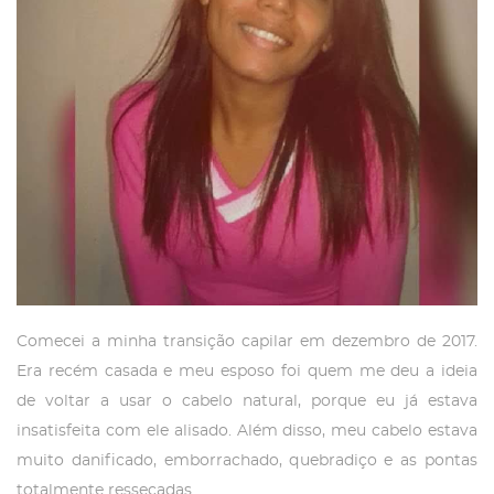
Comecei a minha transição capilar em dezembro de 2017.
Era recém casada e meu esposo foi quem me deu a ideia
de voltar a usar o cabelo natural, porque eu já estava
insatisfeita com ele alisado. Além disso, meu cabelo estava
muito danificado, emborrachado, quebradiço e as pontas
totalmente ressecadas.