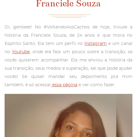
Franciele Souza
Oi, genteee! No #VoltandoAosCachos de hoje, trouxe a
história da Franciele Souza, de 24 anos e que mora no
Espírito Santo. Ela tem um perfil no
Instagram
e um canal
no
Youtube
, onde ela fala um pouco sobre a transição, se
vocês quiserem acompanhar. Ela me enviou a história da
sua transição, seus medos e superação, sei que pode ajudar
vocês! Se quiser mandar seu depoimento pra mim
também, é só acessar
essa página
e ver como fazer.