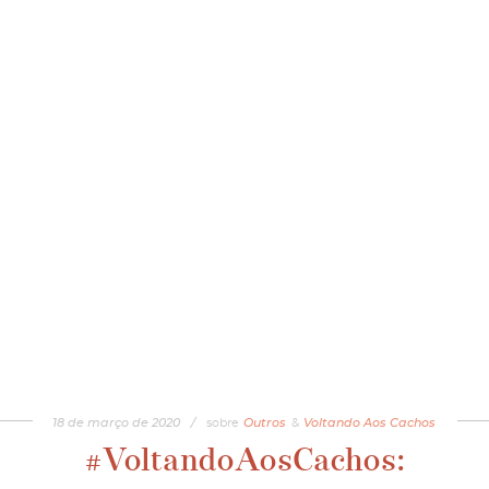
18
de
março
de
2020
/
sobre
Outros
&
Voltando Aos Cachos
#VoltandoAosCachos: