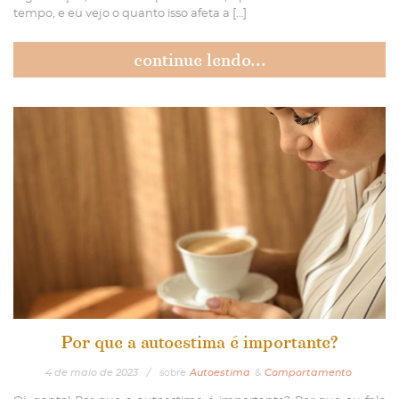
tempo, e eu vejo o quanto isso afeta a […]
continue lendo...
Por que a autoestima é importante?
4
de
maio
de
2023
/
sobre
Autoestima
&
Comportamento