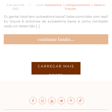
3
de
abril
de
/
sobre
Autoestima
&
Comportamento
&
Dicas e
2023
Truques
Oi, gente! Você tem autoestima baixa? Sabe como lidar com isso?
Eu trouxe 9 sintomas de autoestima baixa e como combater
cada um deles! São […]
continue lendo...
CARREGAR MAIS
POSTS