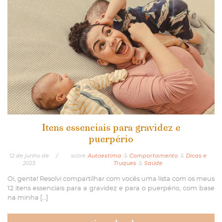
Itens essenciais para gravidez e
puerpério
12
de
junho
de
/
sobre
Autoestima
&
Comportamento
&
Dicas e
2023
Truques
&
Saúde
Oi, gente! Resolvi compartilhar com vocês uma lista com os meus
12 itens essenciais para a gravidez e para o puerpério, com base
na minha […]