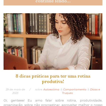
continue lendo...
8 dicas práticas para ter uma rotina
produtiva!
29
de
maio
de
/
sobre
Autoestima
&
Comportamento
&
Dicas e
2023
Truques
Oi, genteee! Eu amo falar sobre rotina, produtividade,
organização, sobre não procrastinar, aproveitar melhor o nosso