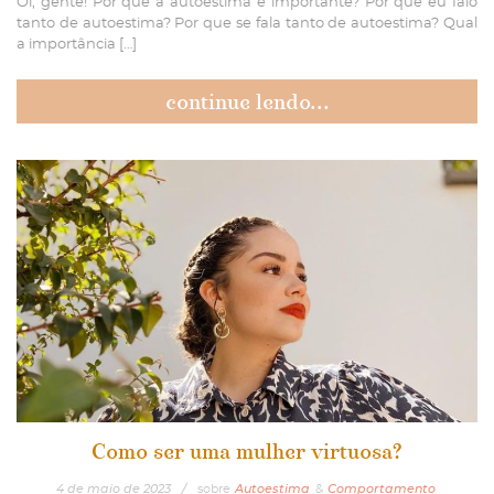
Oi, gente! Por que a autoestima é importante? Por que eu falo
tanto de autoestima? Por que se fala tanto de autoestima? Qual
a importância […]
continue lendo...
Como ser uma mulher virtuosa?
4
de
maio
de
2023
/
sobre
Autoestima
&
Comportamento