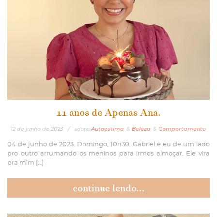
11 anos de Apenas Ana.
12
de
junho
de
2023
/
sobre
Autoestima
&
Beleza
&
Comportamento
04 de junho de 2023. Domingo, 10h30. Gabriel e eu de um lado
pro outro arrumando os meninos para irmos almoçar. Ele vira
pra mim […]
continue lendo...