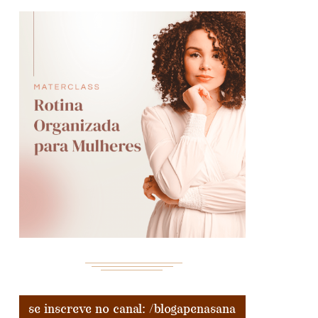
se inscreve no canal: /blogapenasana