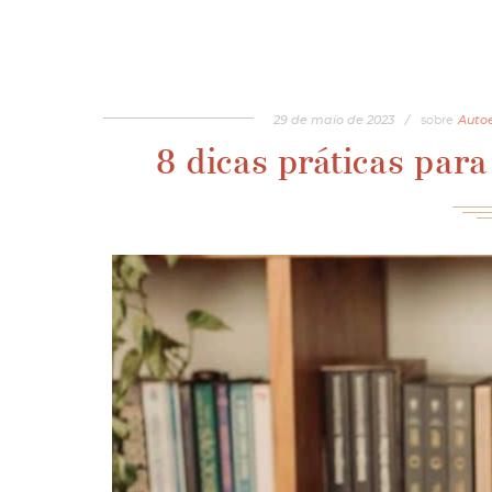
29
de
maio
de
2023
/
sobre
Auto
8 dicas práticas para