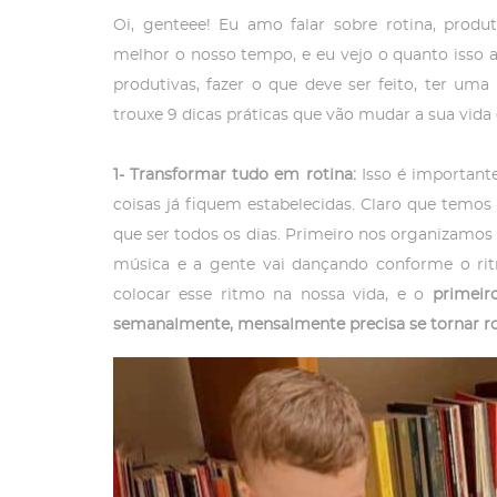
Oi, genteee! Eu amo falar sobre rotina, produt
melhor o nosso tempo, e eu vejo o quanto isso
produtivas, fazer o que deve ser feito, ter uma
trouxe 9 dicas práticas que vão mudar a sua vida 
1- Transformar tudo em rotina:
Isso é importan
coisas já fiquem estabelecidas. Claro que temo
que ser todos os dias. Primeiro nos organizamos
música e a gente vai dançando conforme o rit
colocar esse ritmo na nossa vida, e o
primeir
semanalmente, mensalmente precisa se tornar ro