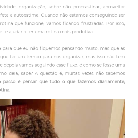
ividade, organização, sobre não procrastinar, aproveitar
 afeta a autoestima. Quando não estamos conseguindo ser
 rotina que funcione, vamos ficando frustradas. Por isso,
e te ajudar a ter uma rotina mais produtiva.
te para que eu não fiquemos pensando muito, mas que as
s que ter um tempo para nos organizar, mas isso não tem
 e depois vamos seguindo esse fluxo, é como se fosse uma
mo dela, sabe? A questão é, muitas vezes não sabemos
o passo é pensar que tudo o que fazemos diariamente,
tina.