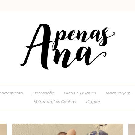
ortamento
Decoração
Dicas e Truques
Maquiagem
Voltando Aos Cachos
Viagem