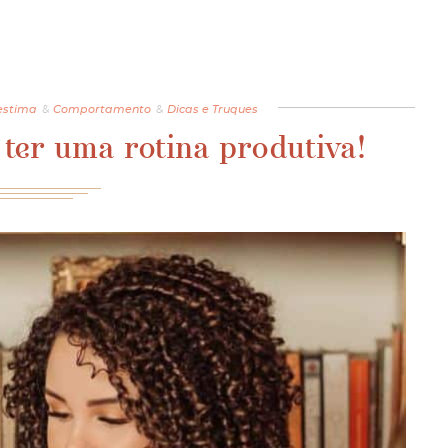
estima
&
Comportamento
&
Dicas e Truques
 ter uma rotina produtiva!