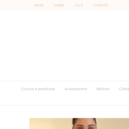
HOME
SOBRE
F.A.Q
CONTATO
Cursos e produtos
Autoestima
Beleza
Comp