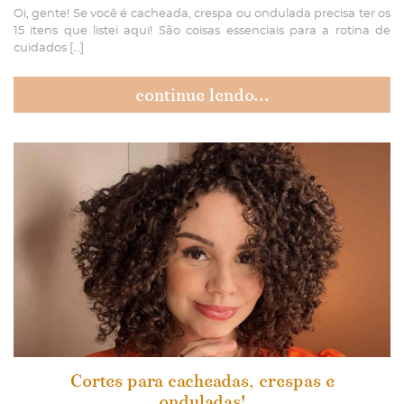
Oi, gente! Se você é cacheada, crespa ou ondulada precisa ter os
15 itens que listei aqui! São coisas essenciais para a rotina de
cuidados […]
continue lendo...
Cortes para cacheadas, crespas e
onduladas!