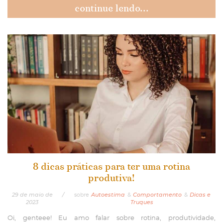
continue lendo...
8 dicas práticas para ter uma rotina
produtiva!
29
de
maio
de
/
sobre
Autoestima
&
Comportamento
&
Dicas e
2023
Truques
Oi, genteee! Eu amo falar sobre rotina, produtividade,