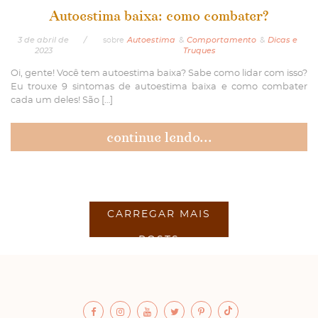
Autoestima baixa: como combater?
3
de
abril
de
/
sobre
Autoestima
&
Comportamento
&
Dicas e
2023
Truques
Oi, gente! Você tem autoestima baixa? Sabe como lidar com isso?
Eu trouxe 9 sintomas de autoestima baixa e como combater
cada um deles! São […]
continue lendo...
CARREGAR MAIS
POSTS