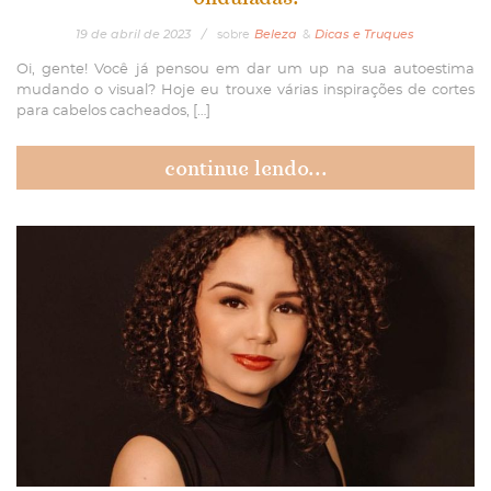
19
de
abril
de
2023
/
sobre
Beleza
&
Dicas e Truques
Oi, gente! Você já pensou em dar um up na sua autoestima
mudando o visual? Hoje eu trouxe várias inspirações de cortes
para cabelos cacheados, […]
continue lendo...