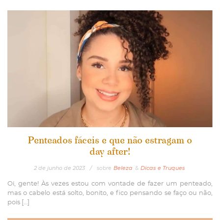
Penteados fáceis e que não estragam o
day after!
2
de
junho
de
2023
/
sobre
Beleza
&
Dicas e Truques
Oi, gente! Às vezes estou com vontade de fazer um penteado,
mas o cabelo está solto, bonito, e fico pensando se faço ou não,
pois […]