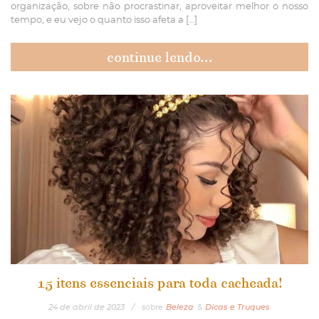
organização, sobre não procrastinar, aproveitar melhor o nosso
tempo, e eu vejo o quanto isso afeta a […]
continue lendo...
15 itens essenciais para toda cacheada!
24
de
abril
de
2023
/
sobre
Beleza
&
Dicas e Truques