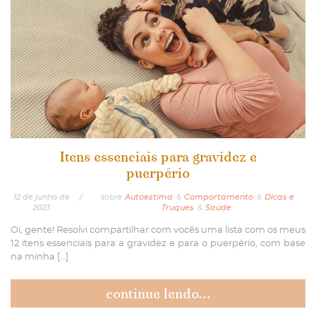
Itens essenciais para gravidez e
puerpério
12
de
junho
de
/
sobre
Autoestima
&
Comportamento
&
Dicas e
2023
Truques
&
Saúde
Oi, gente! Resolvi compartilhar com vocês uma lista com os meus
12 itens essenciais para a gravidez e para o puerpério, com base
na minha […]
continue lendo...