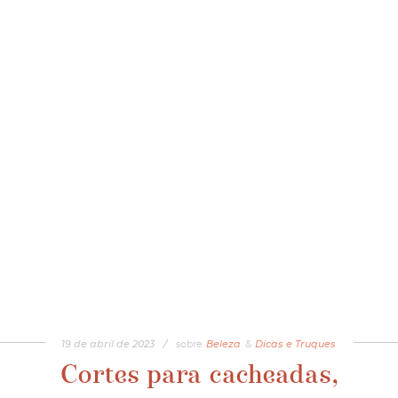
19
de
abril
de
2023
/
sobre
Beleza
&
Dicas e Truques
Cortes para cacheadas,