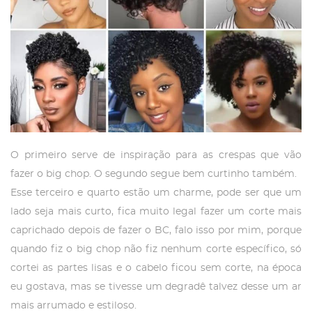
O primeiro serve de inspiração para as crespas que vão
fazer o big chop. O segundo segue bem curtinho também.
Esse terceiro e quarto estão um charme, pode ser que um
lado seja mais curto, fica muito legal fazer um corte mais
caprichado depois de fazer o BC, falo isso por mim, porque
quando fiz o big chop não fiz nenhum corte específico, só
cortei as partes lisas e o cabelo ficou sem corte, na época
eu gostava, mas se tivesse um degradê talvez desse um ar
mais arrumado e estiloso.