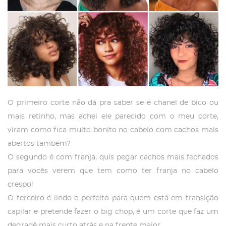
O primeiro corte não dá pra saber se é chanel de bico ou
mais retinho, mas achei ele parecido com o meu corte,
viram como fica muito bonito no cabelo com cachos mais
abertos também?
O segundo é com franja, quis pegar cachos mais fechados
para vocês verem que tem como ter franja no cabelo
crespo!
O terceiro é lindo e perfeito para quem está em transição
capilar e pretende fazer o big chop, é um corte que faz um
degradê mais curto atrás e na frente maior.