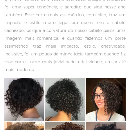
foi uma super tendência, e acredito que siga nesse ano
também. Esse corte mais assimétrico, com bico, traz um
impacto e estilo muito legal pra quem tem o cabelo
cacheado, porque a curvatura do nosso cabelo passa uma
imagem mais romântica, e quando fazemos um corte
assimétrico traz mais impacto, estilo, criatividade.
Inclusive, foi um pouco da minha ideia também quando fiz
esse corte: trazer mais jovialidade, criatividade, um ar até
mais moderno.