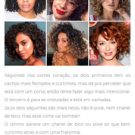
Seguindo nos cortes coração, os dois primeiros tem os
cachos mais fechados e curtinhos, mas dá pra perceber que
está com um corte, então tente fazer algo mais intencional.
O terceiro é para as onduladas e está em camadas.
Já os dois seguintes são mais retos, não é pixie, nem chanel
de bico, mas esse corte vai bombar!
O último parece um chanel de bico ou pixie só que bem
curtinho atrás e com uma franjinha.