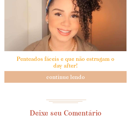
Penteados fáceis e que não estragam o
day after!
continue lendo
Deixe seu Comentário