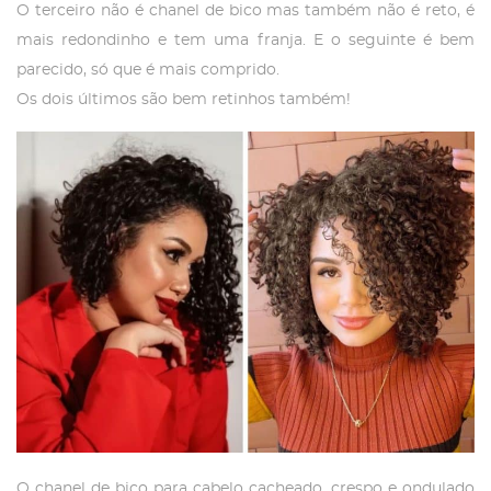
O terceiro não é chanel de bico mas também não é reto, é
mais redondinho e tem uma franja. E o seguinte é bem
parecido, só que é mais comprido.
Os dois últimos são bem retinhos também!
O chanel de bico para cabelo cacheado, crespo e ondulado