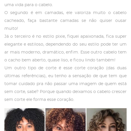
uma vida para o cabelo.
O segundo é em camadas, ele valoriza muito o cabelo
cacheado, faça bastante camadas se não quiser ousar
muito!
Já o terceiro é no estilo pixie, fiquei apaixonada, fica super
elegante e estiloso, dependendo do seu estilo pode ter um
ar mais moderno, dramático, enfim. Esse outro cabelo tem
o cacho bem aberto, quase liso, e ficou lindo também!
Um outro tipo de corte é esse corte coração (das duas
últimas referências), eu tenho a sensação de que tem que
tomar cuidado pra não passar uma imagem de quem está
sem corte, sabe? Porque quando deixamos o cabelo crescer
sem corte ele forma esse coração.