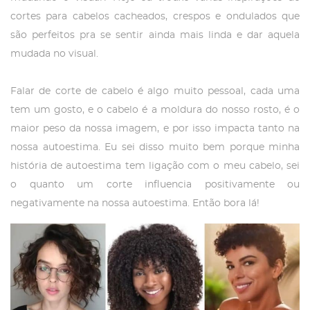
cortes para cabelos cacheados, crespos e ondulados que
são perfeitos pra se sentir ainda mais linda e dar aquela
mudada no visual.
Falar de corte de cabelo é algo muito pessoal, cada uma
tem um gosto, e o cabelo é a moldura do nosso rosto, é o
maior peso da nossa imagem, e por isso impacta tanto na
nossa autoestima. Eu sei disso muito bem porque minha
história de autoestima tem ligação com o meu cabelo, sei
o quanto um corte influencia positivamente ou
negativamente na nossa autoestima. Então bora lá!