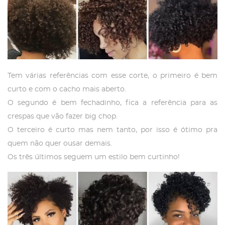
Tem várias referências com esse corte, o primeiro é bem
curto e com o cacho mais aberto.
O segundo é bem fechadinho, fica a referência para as
crespas que vão fazer big chop.
O terceiro é curto mas nem tanto, por isso é ótimo pra
quem não quer ousar demais.
Os três últimos seguem um estilo bem curtinho!