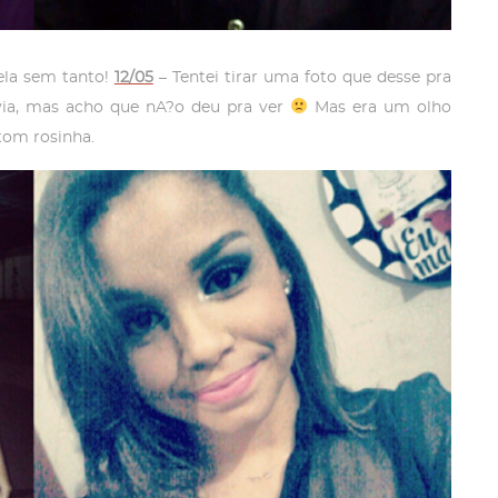
ela sem tanto!
12/05
– Tentei tirar uma foto que desse pra
?via, mas acho que nA?o deu pra ver
Mas era um olho
tom rosinha.