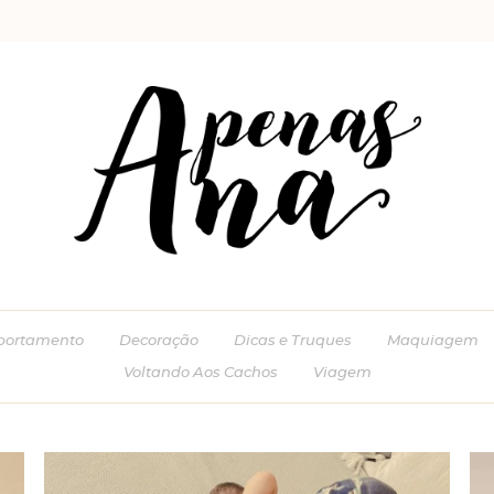
ortamento
Decoração
Dicas e Truques
Maquiagem
Voltando Aos Cachos
Viagem