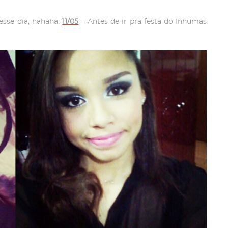
 esse dia, hahaha.
11/05
– Antes de ir pra festa do Inhumas