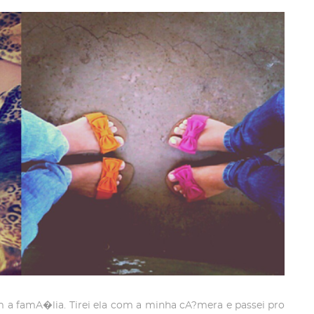
com a famA�lia. Tirei ela com a minha cA?mera e passei pro