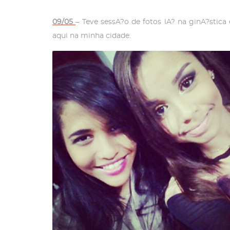
09/05
– Teve sessA?o de fotos lA? na ginA?stica
aqui na minha cidade.