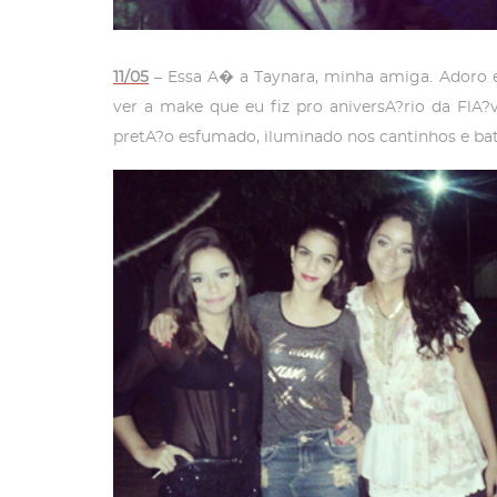
11/05
– Essa A� a Taynara, minha amiga. Adoro 
ver a make que eu fiz pro aniversA?rio da FlA
pretA?o esfumado, iluminado nos cantinhos e ba