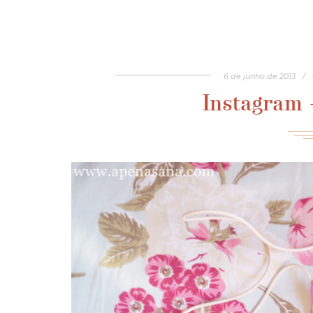
6
de
junho
de
2013
/
Instagram 