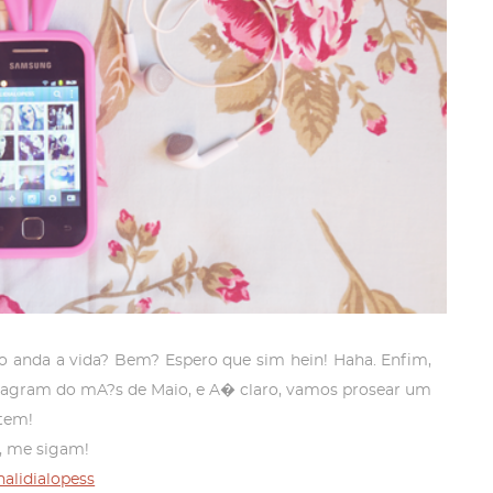
anda a vida? Bem? Espero que sim hein! Haha. Enfim,
nstagram do mA?s de Maio, e A� claro, vamos prosear um
tem!
, me sigam!
alidialopess