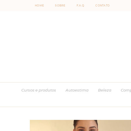
HOME
SOBRE
F.A.Q
CONTATO
Cursos e produtos
Autoestima
Beleza
Comp