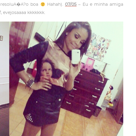
a resoluA�A?o boa
Hahah).
07/05
– Eu e minha amiga
f, evejosaaaa kkkkkkk.