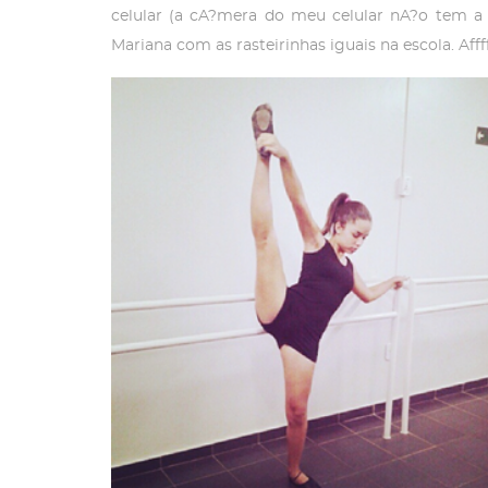
celular (a cA?mera do meu celular nA?o tem 
Mariana com as rasteirinhas iguais na escola. Afff