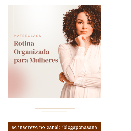
se inscreve no canal: /blogapenasana