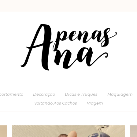
ortamento
Decoração
Dicas e Truques
Maquiagem
Voltando Aos Cachos
Viagem