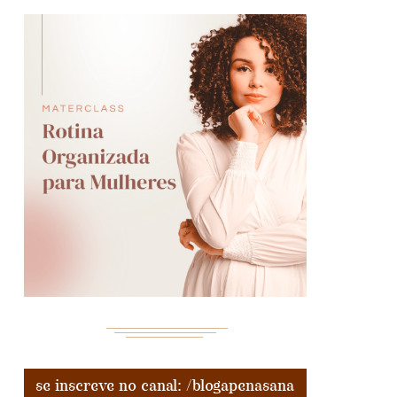
se inscreve no canal: /blogapenasana