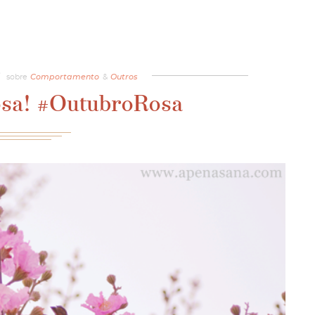
sobre
Comportamento
&
Outros
osa! #OutubroRosa