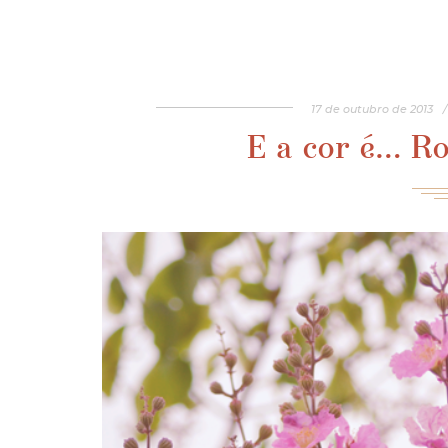
17
de
outubro
de
2013
/
E a cor é… R