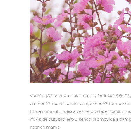
VocA?s jA? ouviram falar da tag
“E a cor A�…”
?
em vocA? reunir coisinhas que vocA? tem de uma
fiz da cor azul. E dessa vez resolvi fazer da cor 
mA?s de outubro estA? sendo promovida a cam
ncer de mama.