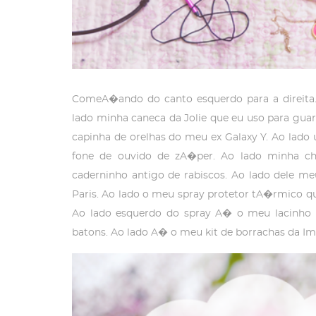
ComeA�ando do canto esquerdo para a direita. 
lado minha caneca da Jolie que eu uso para guar
capinha de orelhas do meu ex Galaxy Y. Ao lado 
fone de ouvido de zA�per. Ao lado minha ch
caderninho antigo de rabiscos. Ao lado dele me
Paris. Ao lado o meu spray protetor tA�rmico q
Ao lado esquerdo do spray A� o meu lacinho x
batons. Ao lado A� o meu kit de borrachas da Im