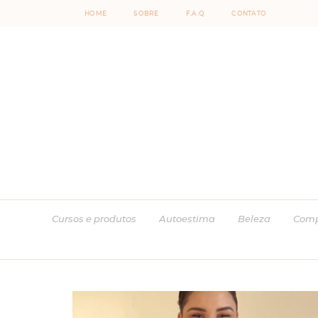
HOME
SOBRE
F.A.Q
CONTATO
Cursos e produtos
Autoestima
Beleza
Comp