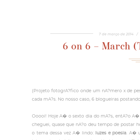
7
de
março
de
2014
/
6 on 6 – March (
(Projeto fotogrA?fico onde um nA?mero x de pe
cada mA?s. No nosso caso, 6 blogueiras postando
Ooooi! Hoje A� o sexto dia do mA?s, entA?o A�
cheguei, quase que nA?o deu tempo de postar ho
o tema dessa vez A� lindo:
luzes e poesia
. A� 