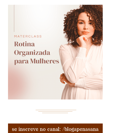
se inscreve no canal: /blogapenasana