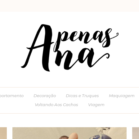
ortamento
Decoração
Dicas e Truques
Maquiagem
Voltando Aos Cachos
Viagem