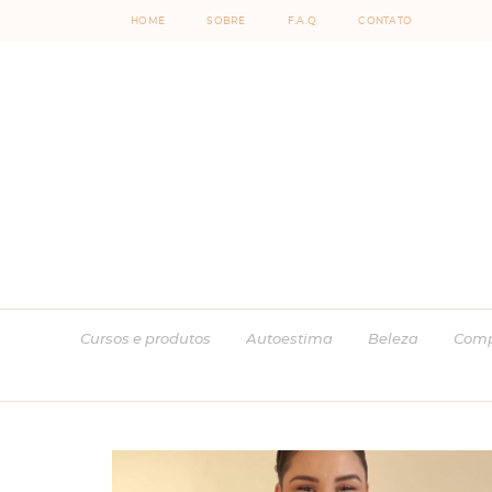
HOME
SOBRE
F.A.Q
CONTATO
Cursos e produtos
Autoestima
Beleza
Comp