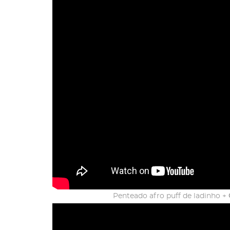
Penteado afro puff de ladinho +