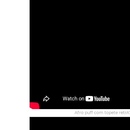
Afro puff com topete retrA