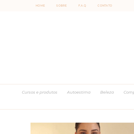
HOME
SOBRE
F.A.Q
CONTATO
Cursos e produtos
Autoestima
Beleza
Comp