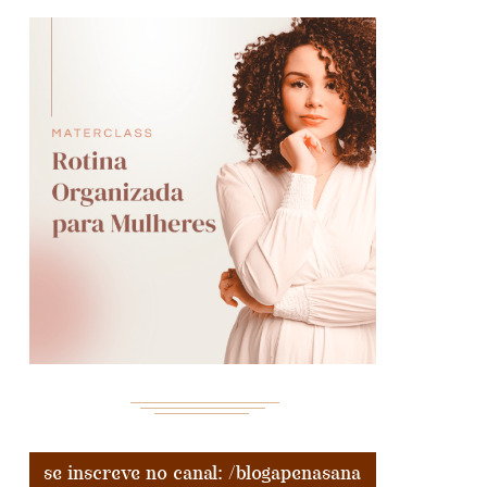
se inscreve no canal: /blogapenasana