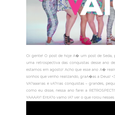
Oi gente! O post de hoje A� um post de Seda
uma retrospectiva das conquistas desse ano d
estamos em agosto! Acho que esse ano A� realm
sonhos que venho realizando, graA�as a Deus! <
VA?aaarias e vA?rias conquistas – grandes, pequ
como eu disse, nessa ano farei a RETROSPECTI
YAAAAY! EntA?o vamo lA? ver o que rolou nesses