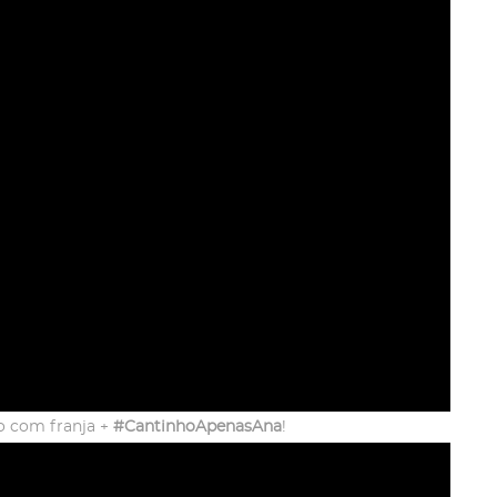
o com franja +
#CantinhoApenasAna
!