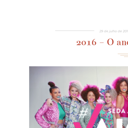
29
de
julho
de
201
2016 – O ano