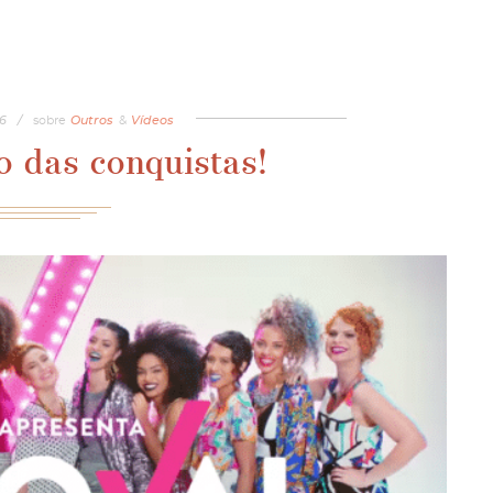
6
/
sobre
Outros
&
Vídeos
 das conquistas!