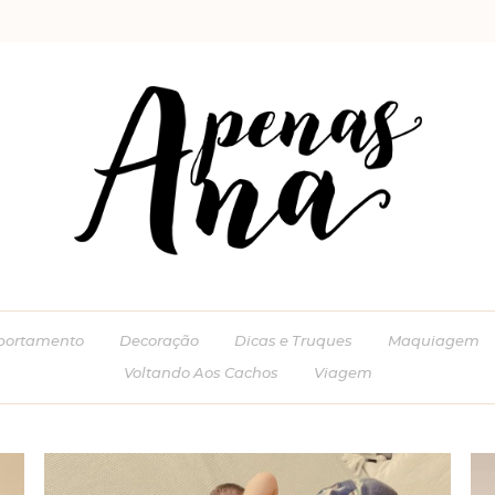
ortamento
Decoração
Dicas e Truques
Maquiagem
Voltando Aos Cachos
Viagem