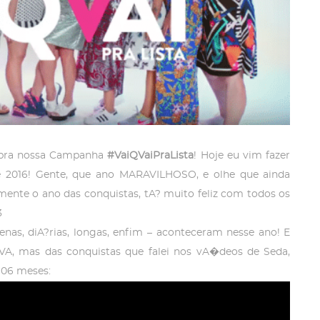
, pra nossa Campanha
#VaiQVaiPraLista
! Hoje eu vim fazer
e 2016! Gente, que ano MARAVILHOSO, e olhe que ainda
ente o ano das conquistas, tA? muito feliz com todos os
3
enas, diA?rias, longas, enfim – aconteceram nesse ano! E
VA, mas das conquistas que falei nos vA�deos de Seda,
 06 meses: