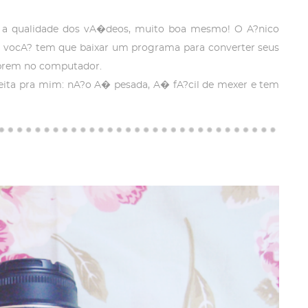
m a qualidade dos vA�deos, muito boa mesmo! O A?nico
 vocA? tem que baixar um programa para converter seus
abrem no computador.
ita pra mim: nA?o A� pesada, A� fA?cil de mexer e tem