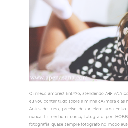
Oi meus amores! EntA?o, atendendo A� vA?rios p
eu vou contar tudo sobre a minha cA?mera e as m
Antes de tudo, preciso deixar claro uma cois
nunca fiz nenhum curso, fotografo por HOB
fotografia, quase sempre fotografo no modo au