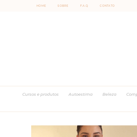
HOME
SOBRE
F.A.Q
CONTATO
Cursos e produtos
Autoestima
Beleza
Comp