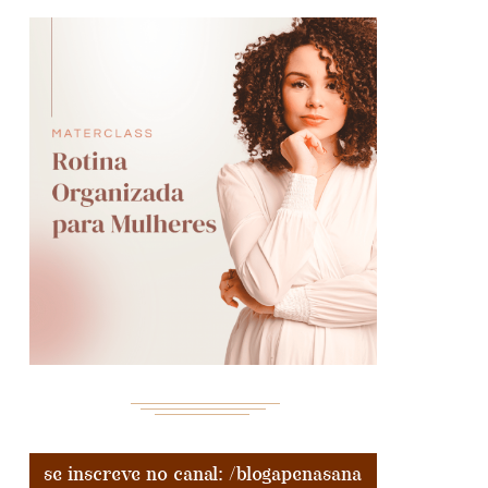
se inscreve no canal: /blogapenasana