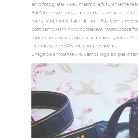
amo fotografar, AMO mesmo, e futuramente taaaa
EntA?o, nesse post, eu vou dar apenas as inf
mera. Vou tentar falar de um jeito bem simples
post tambA�m nA?o conhecem muito sobre fotog
monte de palavra complicada que a gente nA?o
jeitinho que vocA?s me compreendam.
Chega de enrolaA�A?o, vamos logo ao que inter