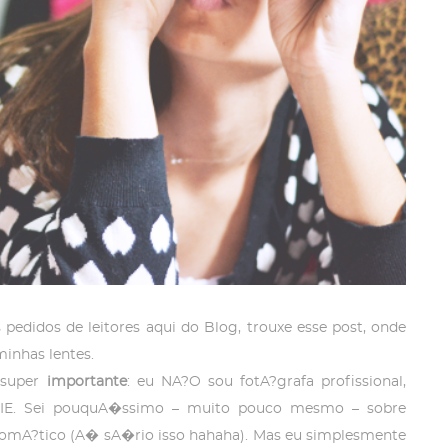
edidos de leitores aqui do Blog, trouxe esse post, onde
inhas lentes.
a super
importante
: eu NA?O sou fotA?grafa profissional,
BIE. Sei pouquA�ssimo – muito pouco mesmo – sobre
tomA?tico (A� sA�rio isso hahaha). Mas eu simplesmente