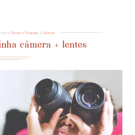
sobre
Dicas e Truques
&
Outros
nha câmera + lentes