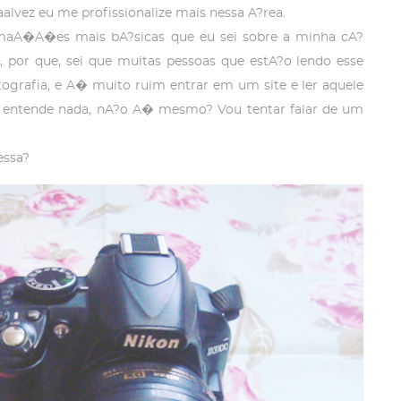
lvez eu me profissionalize mais nessa A?rea.
ormaA�A�es mais bA?sicas que eu sei sobre a minha cA?
, por que, sei que muitas pessoas que estA?o lendo esse
rafia, e A� muito ruim entrar em um site e ler aquele
 entende nada, nA?o A� mesmo? Vou tentar falar de um
essa?