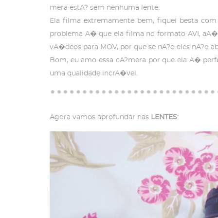
mera estA? sem nenhuma lente.
Ela filma extremamente bem, fiquei besta co
problema A� que ela filma no formato AVI, aA�
vA�deos para MOV, por que se nA?o eles nA?o 
Bom, eu amo essa cA?mera por que ela A� perfe
uma qualidade incrA�vel.
Agora vamos aprofundar nas
LENTES
: