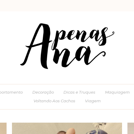
ortamento
Decoração
Dicas e Truques
Maquiagem
Voltando Aos Cachos
Viagem