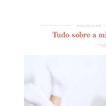
25
de
julho
de
2013
/
Tudo sobre a mi