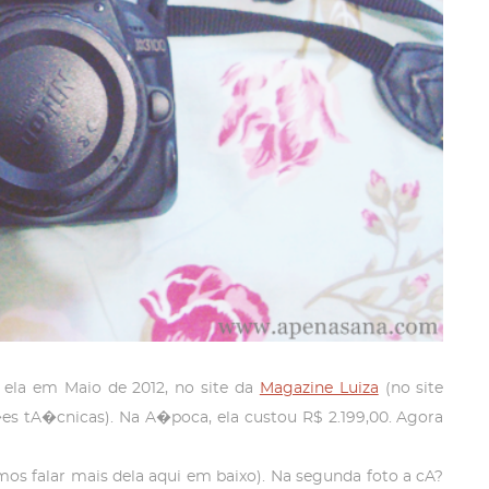
 ela em Maio de 2012, no site da
Magazine Luiza
(no site
 tA�cnicas). Na A�poca, ela custou R$ 2.199,00. Agora
os falar mais dela aqui em baixo). Na segunda foto a cA?