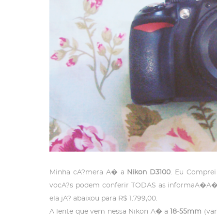
Minha cA?mera A� a
Nikon D3100
. Eu Comprei
vocA?s podem conferir TODAS as informaA�A�es
ela jA? abaixou para R$ 1.799,00.
A lente que vem nessa Nikon A� a
18-55mm
(vam