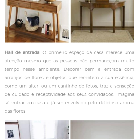
Hall de entrada:
O primeiro espaço da casa merece uma
atenção mesmo que as pessoas não permaneçam muito
tempo nesse ambiente. Decorar bem a entrada com
arranjos de flores e objetos que remetem a sua essência,
como um altar, ou um cantinho de fotos, traz a sensação
de cuidado e receptividade aos seus convidados. Imagina
só entrar em casa e já ser envolvido pelo delicioso aroma
das flores.