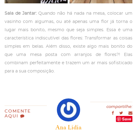
Sala de Jantar:
Quando não há nada na mesa, colocar um
vasinho com algumas, ou até apenas uma flor já torna o
lugar mais bonito, mesmo que seja simples. Essa é uma
característica indiscutível das flores: Transformar as coisas
simples em belas. Além disso, existe algo mais bonito do
que uma mesa posta com arranjos de flores?! Elas
combinam perfeitamente e trazem um ar mais sofisticado
para a sua composição.
compartilhe:
COMENTE
AQUI
Save
Ana Lídia