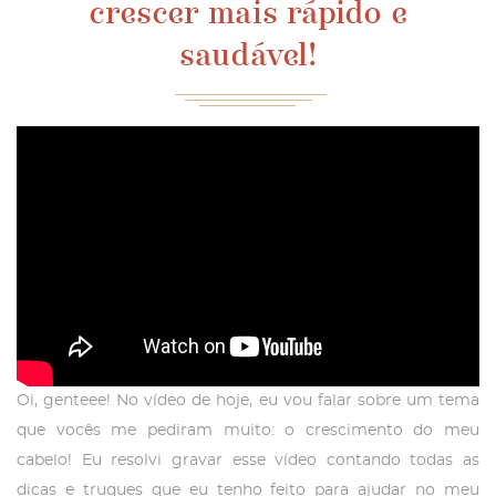
crescer mais rápido e
saudável!
Oi, genteee! No vídeo de hoje, eu vou falar sobre um tema
que vocês me pediram muito: o crescimento do meu
cabelo! Eu resolvi gravar esse vídeo contando todas as
dicas e truques que eu tenho feito para ajudar no meu