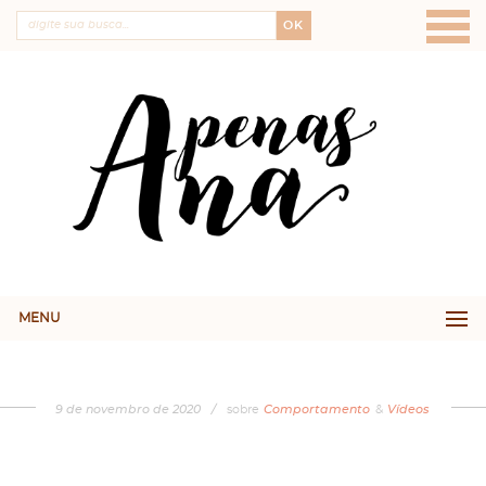
OK
MENU
9
de
novembro
de
2020
/
sobre
Comportamento
&
Vídeos