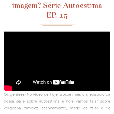
imagem? Série Autoestima
EP. 15
Oi, genteee! No vídeo de hoje, trouxe mais um episódio da
nossa série sobre autoestima e hoje vamos falar sobre
vergonha, timidez, acanhamento, medo de falar e de