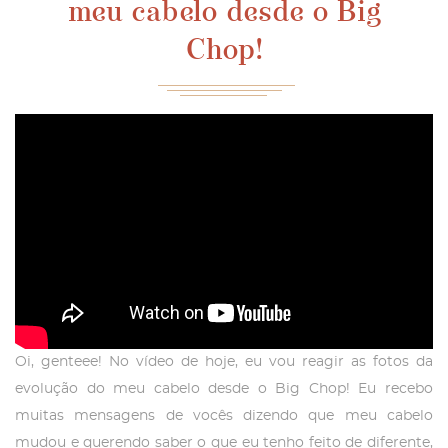
meu cabelo desde o Big
Chop!
Oi, genteee! No vídeo de hoje, eu vou reagir as fotos da
evolução do meu cabelo desde o Big Chop! Eu recebo
muitas mensagens de vocês dizendo que meu cabelo
mudou e querendo saber o que eu tenho feito de diferente,