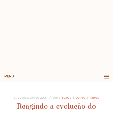
MENU
24
de
fevereiro
de
2020
/
sobre
Beleza
&
Outros
&
Vídeos
Reagindo a evolução do