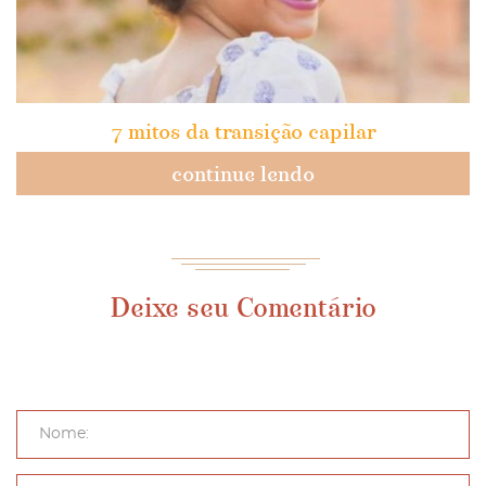
7 mitos da transição capilar
continue lendo
Deixe seu Comentário