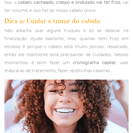
liso, o
cabelo cacheado, crespo e ondulado vai ter frizz
, vai
ter volume, e isso faz do nosso cabelo único.
Dica 2: Cuidar e tratar do cabelo
Não adianta usar alguns truques e só se dedicar na
finalização. Ajuda bastante, mas quando tem frizz em
excesso é porque o cabelo está muito poroso, ressecado,
então ele realmente está precisando de cuidados. Nesses
momentos, é bom fazer um
cronograma capilar
, usar
máscaras de tratamento, fazer receitinhas caseiras…