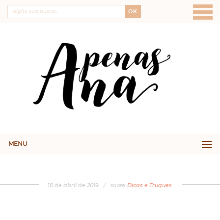
OK
MENU
10
de
abril
de
2019
/
sobre
Dicas e Truques