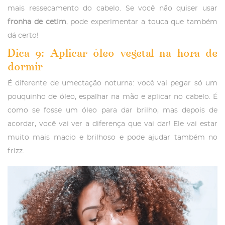
mais ressecamento do cabelo. Se você não quiser usar
fronha de cetim
, pode experimentar a touca que também
dá certo!
Dica 9: Aplicar óleo vegetal na hora de
dormir
É diferente de umectação noturna: você vai pegar só um
pouquinho de óleo, espalhar na mão e aplicar no cabelo. É
como se fosse um óleo para dar brilho, mas depois de
acordar, você vai ver a diferença que vai dar! Ele vai estar
muito mais macio e brilhoso e pode ajudar também no
frizz.