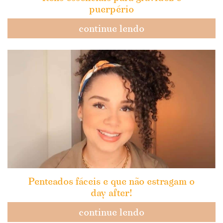
puerpério
continue lendo
Penteados fáceis e que não estragam o
day after!
continue lendo