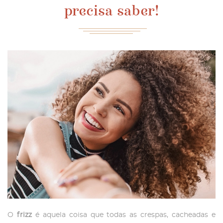
precisa saber!
O
frizz
é aquela coisa que todas as crespas, cacheadas e