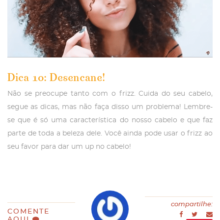
Dica 10: Desencane!
Não se preocupe tanto com o frizz. Cuida do seu cabelo,
segue as dicas, mas não faça disso um problema! Lembre-
se que é só uma característica do nosso cabelo e que faz
parte de toda a beleza dele. Você ainda pode usar o frizz ao
seu favor para dar um up no cabelo!
compartilhe:
COMENTE
AQUI