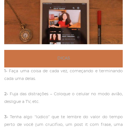
DICAS
1-
Faça uma coisa de cada vez, começando e terminando
cada uma delas.
2-
Fuja das distrações – Coloque o celular no modo avião,
desligue a TV, etc.
3-
Tenha algo “lúdico” que te lembre do valor do tempo
perto de você (um crucifixo, um post it com frase, uma