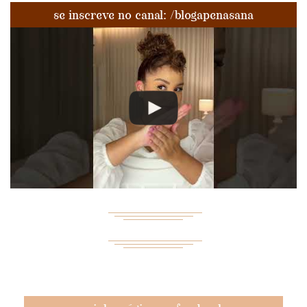
se inscreve no canal: /blogapenasana