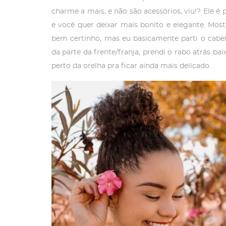
charme a mais, e não são acessórios, viu!? Ele é 
e você quer deixar mais bonito e elegante. Mos
bem certinho, mas eu basicamente parti o cabe
da parte da frente/franja, prendi o rabo atrás bai
perto da orelha pra ficar ainda mais delicado.