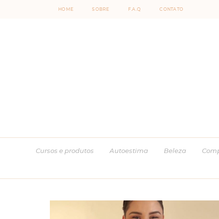
HOME
SOBRE
F.A.Q
CONTATO
Cursos e produtos
Autoestima
Beleza
Comp