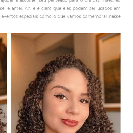
e ajudar a escolher seu penteado para o dia das mães, eu
usei e amei. Ah, e é claro que eles podem ser usados em
para eventos especiais como o que vamos comemorar nesse