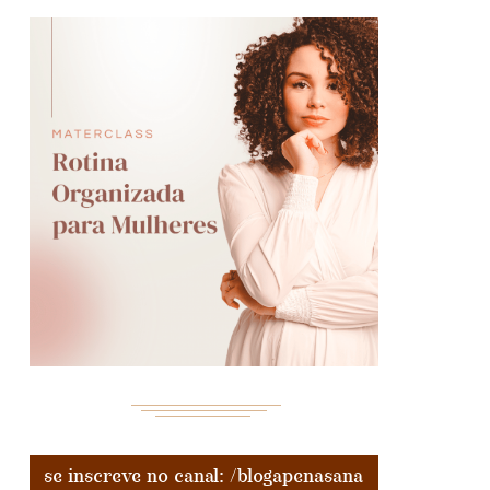
se inscreve no canal: /blogapenasana