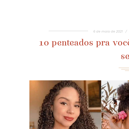
6
de
maio
de
2021
/
10 penteados pra você
s