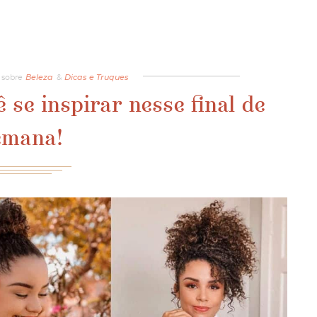
sobre
Beleza
&
Dicas e Truques
 se inspirar nesse final de
emana!