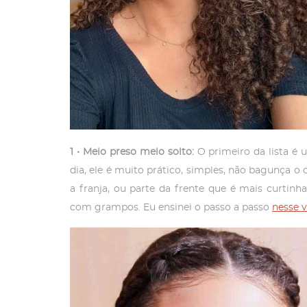
1 • Meio preso meio solto:
O primeiro da lista é
dia, ele é muito prático, simples, não bagunça o 
a franja, ou parte da frente que é mais curti
com grampos. Eu ensinei o passo a passo
nesse 