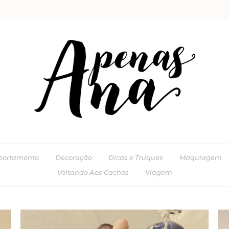
ortamento
Decoração
Dicas e Truques
Maquiagem
Voltando Aos Cachos
Viagem