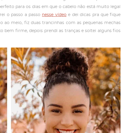
perfeito para os dias em que o cabelo não está muito legal
trei o passo a passo
nesse vídeo
e dei dicas pra que fique
lo ao meio, fiz duas trancinhas com as pequenas mechas
xo bem firme, depois prendi as tranças e soltei alguns fios