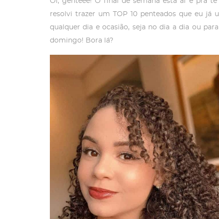
Oi, genteee! O final de semana está aí e pra t
resolvi trazer um TOP 10 penteados que eu já 
qualquer dia e ocasião, seja no dia a dia ou 
domingo! Bora lá?