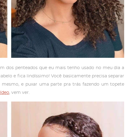
 um dos penteados que eu mais tenho usado no meu dia a
cabelo e fica lindíssimo! Você basicamente precisa separar
nha mesmo, e puxar uma parte pra trás fazendo um topete
vídeo
, vem ver.