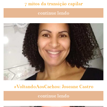
7 mitos da transição capilar
continue lendo
#VoltandoAosCachos: Joseane Castro
continue lendo