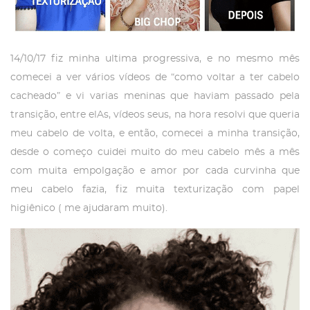
14/10/17 fiz minha ultima progressiva, e no mesmo mês
comecei a ver vários vídeos de “como voltar a ter cabelo
cacheado” e vi varias meninas que haviam passado pela
transição, entre elAs, vídeos seus, na hora resolvi que queria
meu cabelo de volta, e então, comecei a minha transição,
desde o começo cuidei muito do meu cabelo mês a mês
com muita empolgação e amor por cada curvinha que
meu cabelo fazia, fiz muita texturização com papel
higiênico ( me ajudaram muito).