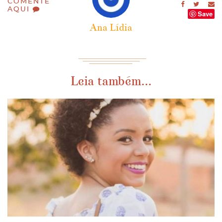
COMENTE
AQUI
Save
Ana Lídia
Leia também...