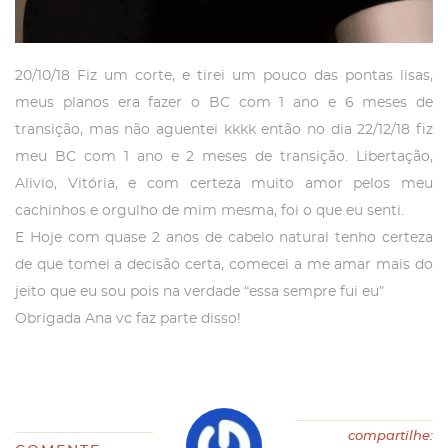
20/10/18 Fiz um corte, e tirei um pouco das pontas lisas,
meus planos era fazer o BC com 1 ano e 6 meses de
transição, mas não aguentei kkkk então no dia 22/12/18 fiz
meu BC com 1 ano e 2 meses de transição. Libertação,
Alivio, Vitória, e com certeza muito amor pelos meu
cachinhos e orgulho de mim mesma, foi o que eu senti.
E Hoje com quase 2 anos de cabelo natural tenho certeza
de que tomei a decisão certa, comecei a me amar mais do
jeito que eu sou pois na verdade “essa sempre fui eu”
Obrigada Ana vc faz parte disso!
compartilhe: