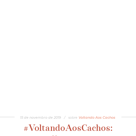
15
de
novembro
de
2019
/
sobre
Voltando Aos Cachos
#VoltandoAosCachos: