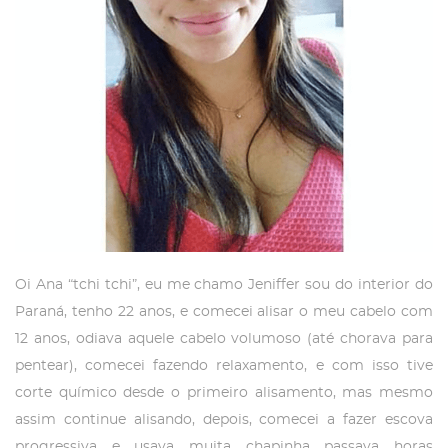
Oi Ana “tchi tchi”, eu me chamo Jeniffer sou do interior do
Paraná, tenho 22 anos, e comecei alisar o meu cabelo com
12 anos, odiava aquele cabelo volumoso (até chorava para
pentear), comecei fazendo relaxamento, e com isso tive
corte químico desde o primeiro alisamento, mas mesmo
assim continue alisando, depois, comecei a fazer escova
progressiva e usava muita chapinha passava horas