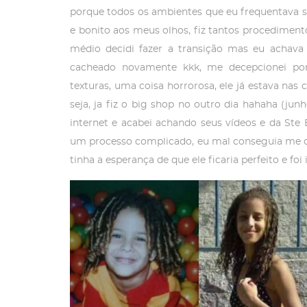
porque todos os ambientes que eu frequentava só 
e bonito aos meus olhos, fiz tantos procedimen
médio decidi fazer a transição mas eu achava 
cacheado novamente kkk, me decepcionei p
texturas, uma coisa horrorosa, ele já estava nas c
seja, ja fiz o big shop no outro dia hahaha (jun
internet e acabei achando seus vídeos e da Ste 
um processo complicado, eu mal conseguia me o
tinha a esperança de que ele ficaria perfeito e fo