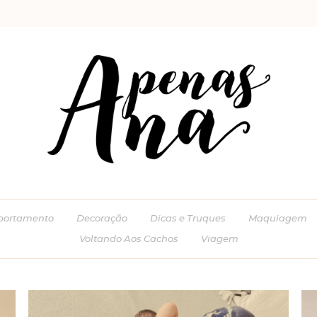
ortamento
Decoração
Dicas e Truques
Maquiagem
Voltando Aos Cachos
Viagem