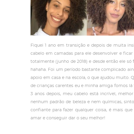
Fiquei 1 ano em transição e depois de muita ins
cabelo em camadas para ele desenvolver e ficar m
totalmente (junho de 2018) e desde então ele só 
hahaha. Foi um período bastante complicado ain
apoio em casa e na escola, o que ajudou muito. Q
de crianças carentes eu e minha amiga fomos lá 
3 anos depois, meu cabelo está incrível, melho
nenhum padrão de beleza e nem químicas, sinto
confiante para fazer qualquer coisa, é mais qu
amar e conseguir dar o seu melhor!