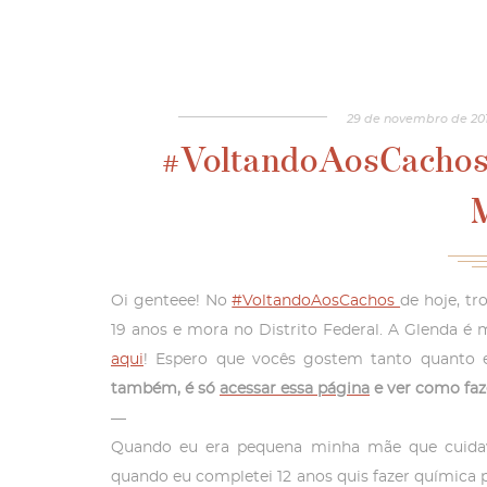
29
de
novembro
de
20
#VoltandoAosCachos:
Oi genteee! No
#VoltandoAosCachos
de hoje, tr
19 anos e mora no Distrito Federal. A Glenda 
aqui
! Espero que vocês gostem tanto quanto 
também, é só
acessar essa página
e ver como faz
—
Quando eu era pequena minha mãe que cuidav
quando eu completei 12 anos quis fazer química 