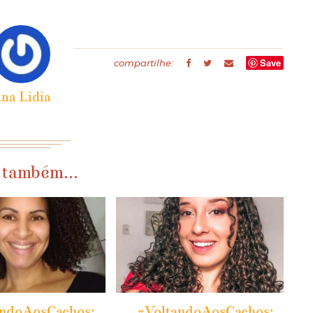
Save
compartilhe:
na Lídia
 também...
andoAosCachos:
#VoltandoAosCachos: