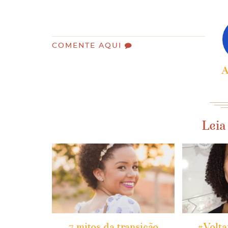
COMENTE AQUI
A
Leia
7 mitos da transição
#Volt