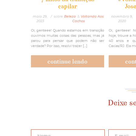
capilar
Jos
maio 29,
/
sobre
Beleza
&
Voltando Aos
novembro 9,
2023
Cachos
2020
Oi, genteee! Quando estamos em transição
Oi, genteee! 
ouvimos muitas coisas das pessoas, mas já
hoje, trouxe a h
parou para pensar que podem não ser
40 anos e q
verdade? Por isso, resolvi trazer […]
Caxias/RJ. Ela m
continue lendo
con
Deixe s