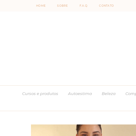
HOME
SOBRE
F.A.Q
CONTATO
Cursos e produtos
Autoestima
Beleza
Comp