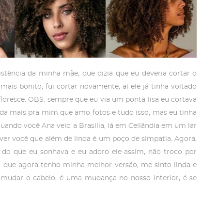
istência da minha mãe, que dizia que eu deveria cortar o
ais bonito, fui cortar novamente, aí ele já tinha voltado
floresce. OBS: sempre que eu via um ponta lisa eu cortava
da mais pra mim que amo fotos e tudo isso, mas eu tinha
uando você Ana veio a Brasília, lá em Ceilândia em um lar
ver você que além de linda é um poço de simpatia. Agora,
r do que eu sonhava e eu adoro ele assim, não troco por
 que agora tenho minha melhor versão, me sinto linda e
e mudar o cabelo, é uma mudança no nosso interior, é se