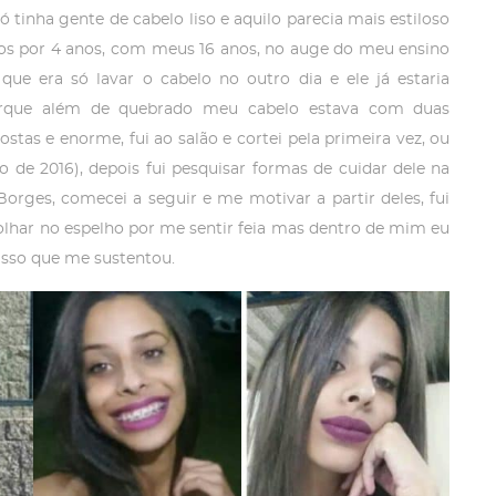
tinha gente de cabelo liso e aquilo parecia mais estiloso
tos por 4 anos, com meus 16 anos, no auge do meu ensino
que era só lavar o cabelo no outro dia e ele já estaria
orque além de quebrado meu cabelo estava com duas
ostas e enorme, fui ao salão e cortei pela primeira vez, ou
ho de 2016), depois fui pesquisar formas de cuidar dele na
Borges, comecei a seguir e me motivar a partir deles, fui
lhar no espelho por me sentir feia mas dentro de mim eu
i isso que me sustentou.