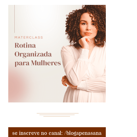
se inscreve no canal: /blogapenasana