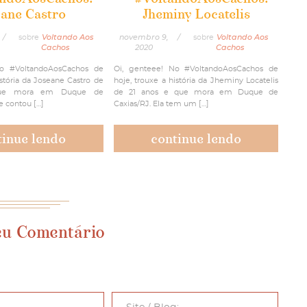
eane Castro
Jheminy Locatelis
/
sobre
Voltando Aos
novembro 9,
/
sobre
Voltando Aos
Cachos
2020
Cachos
No #VoltandoAosCachos de
Oi, genteee! No #VoltandoAosCachos de
istória da Joseane Castro de
hoje, trouxe a história da Jheminy Locatelis
ue mora em Duque de
de 21 anos e que mora em Duque de
e contou […]
Caxias/RJ. Ela tem um […]
tinue lendo
continue lendo
eu Comentário