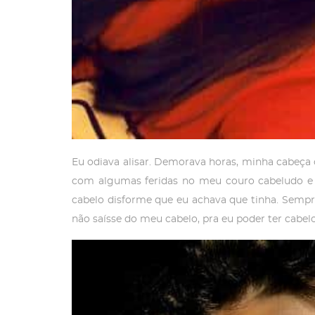
Eu odiava alisar. Demorava horas, minha cabeça c
com algumas feridas no meu couro cabeludo e 
cabelo disforme que eu achava que tinha. Sempre
não saísse do meu cabelo, pra eu poder ter cabelo