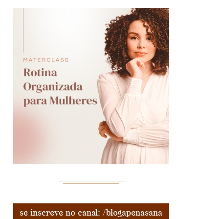
se inscreve no canal: /blogapenasana