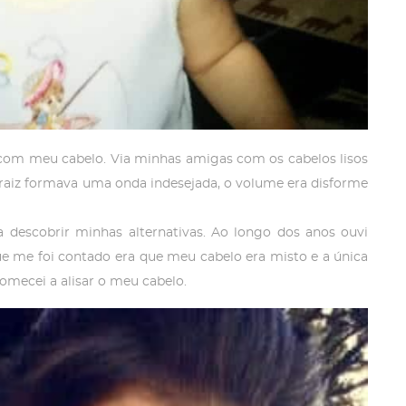
com meu cabelo. Via minhas amigas com os cabelos lisos
raiz formava uma onda indesejada, o volume era disforme
descobrir minhas alternativas. Ao longo dos anos ouvi
e me foi contado era que meu cabelo era misto e a única
comecei a alisar o meu cabelo.