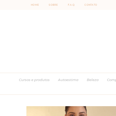
HOME
SOBRE
F.A.Q
CONTATO
Cursos e produtos
Autoestima
Beleza
Comp