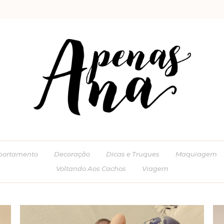
ortamento
Decoração
Dicas e Truques
Maquiagem
Voltando Aos Cachos
Viagem