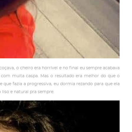
oçava, o cheiro era horrível e no final eu sempre acabava
com muita caspa. Mas o resultado era melhor do que o
 que fazia a progressiva, eu dormia rezando para que ela
 liso e natural pra sempre.