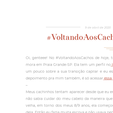
9
de
abril
de
2020
#VoltandoAosCach
Oi, genteee! No #VoltandoAosCachos de hoje, t
mora em Praia Grande-SP. Ela tem um perfil no
I
um pouco sobre a sua transição capilar e eu es
depoimento pra mim também, é só acessar
essa
–
Meus cachinhos tentam aparecer desde que eu e
não sabia cuidar do meu cabelo da maneira que
velha, em torno dos meus 8/9 anos, ela começo
dela. Então eu fazia muita escova e não usava n