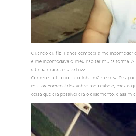
Quando eu fiz 11 anos comecei a me incomodar 
e me incomodava o meu não ter muita forma. A 
e tinha muito, muito frizz.
Comecei a ir com a minha mãe em salões para 
muitos comentários sobre meu cabelo, mas o qu
coisa que era possível era o alisamento, e assim 