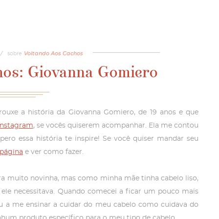
/
sobre
Voltando Aos Cachos
os: Giovanna Gomiero
rouxe a história da Giovanna Gomiero, de 19 anos e que
nstagram
, se vocês quiserem acompanhar. Ela me contou
pero essa história te inspire! Se você quiser mandar seu
 página
e ver como fazer.
ra muito novinha, mas como minha mãe tinha cabelo liso,
 ele necessitava. Quando comecei a ficar um pouco mais
u a me ensinar a cuidar do meu cabelo como cuidava do
enhum produto específico para o meu tipo de cabelo.