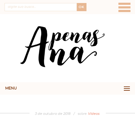
OK
MENU
3
de
outubro
de
2018
/
sobre
Vídeos