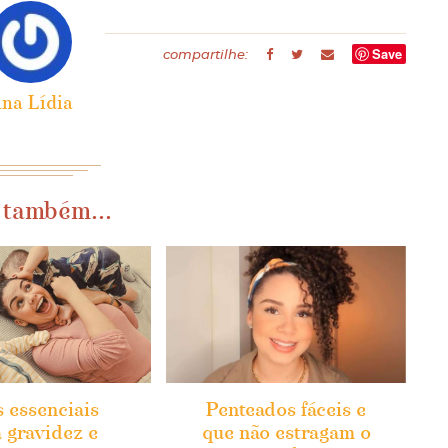
Save
compartilhe:
na Lídia
 também...
s essenciais
Penteados fáceis e
 gravidez e
que não estragam o