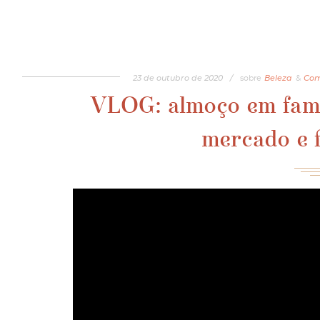
23
de
outubro
de
2020
/
sobre
Beleza
&
Com
VLOG: almoço em famíl
mercado e 