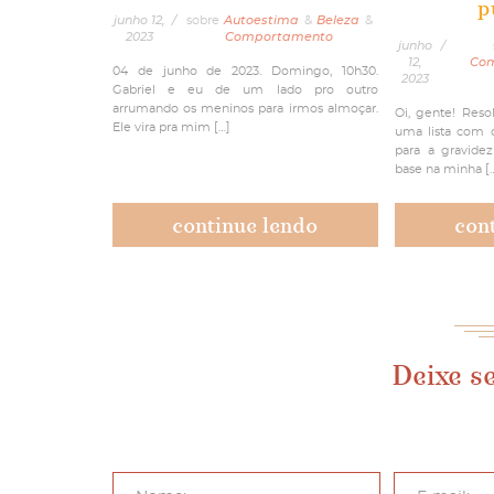
p
junho 12,
/
sobre
Autoestima
&
Beleza
&
2023
Comportamento
junho
/
12,
Co
04 de junho de 2023. Domingo, 10h30.
2023
Gabriel e eu de um lado pro outro
arrumando os meninos para irmos almoçar.
Oi, gente! Reso
Ele vira pra mim […]
uma lista com o
para a gravide
base na minha [
continue lendo
con
Deixe s