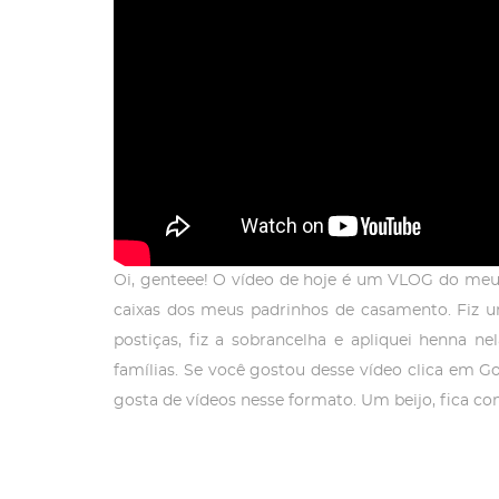
Oi, genteee! O vídeo de hoje é um VLOG do meu f
caixas dos meus padrinhos de casamento. Fiz um 
postiças, fiz a sobrancelha e apliquei henna 
famílias. Se você gostou desse vídeo clica em G
gosta de vídeos nesse formato. Um beijo, fica co