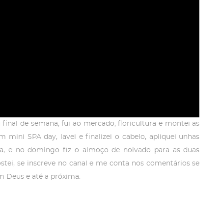
inal de semana, fui ao mercado, floricultura e montei as
mini SPA day, lavei e finalizei o cabelo, apliquei unhas
nela, e no domingo fiz o almoço de noivado para as duas
ostei, se inscreve no canal e me conta nos comentários se
m Deus e até a próxima.