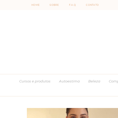
HOME
SOBRE
F.A.Q
CONTATO
Cursos e produtos
Autoestima
Beleza
Comp