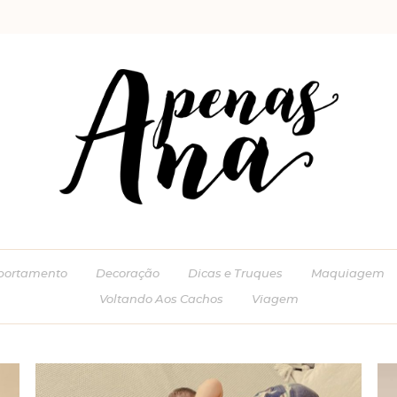
ortamento
Decoração
Dicas e Truques
Maquiagem
Voltando Aos Cachos
Viagem