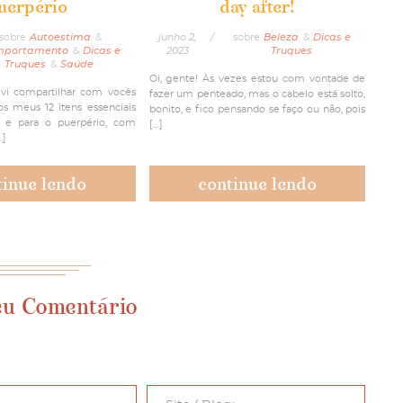
uerpério
day after!
sobre
Autoestima
&
junho 2,
/
sobre
Beleza
&
Dicas e
mportamento
&
Dicas e
2023
Truques
Truques
&
Saúde
Oi, gente! Às vezes estou com vontade de
lvi compartilhar com vocês
fazer um penteado, mas o cabelo está solto,
s meus 12 itens essenciais
bonito, e fico pensando se faço ou não, pois
z e para o puerpério, com
[…]
…]
tinue lendo
continue lendo
eu Comentário