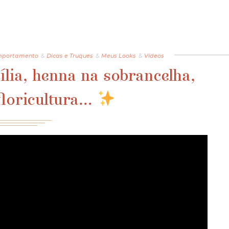
portamento
&
Dicas e Truques
&
Meus Looks
&
Vídeos
ia, henna na sobrancelha,
floricultura…