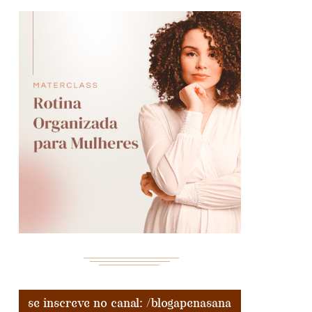
se inscreve no canal: /blogapenasana