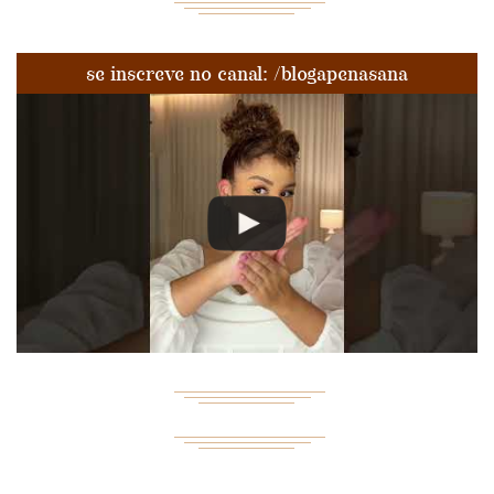
se inscreve no canal: /blogapenasana