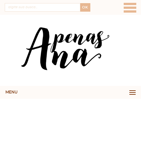
OK
MENU