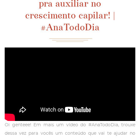
pra auxiliar no
crescimento capilar! |
#AnaTodoDia
Oi genteee! Em mais um vídeo do #AnaTodoDia, trouxe
dessa vez para vocês um conteúdo que vai te ajudar no