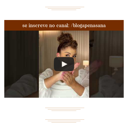
se inscreve no canal: /blogapenasana