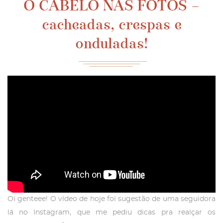
O CABELO NAS FOTOS –
cacheadas, crespas e
onduladas!
Oi genteee! O vídeo de hoje foi sugestão de uma seguidora
lá no Instagram, que me pediu dicas pra realçar os