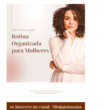
se inscreve no canal: /blogapenasana