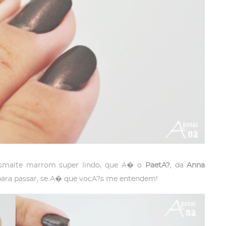
esmalte marrom super lindo, que A� o
PaetA?
, da
Anna
a para passar, se A� que vocA?s me entendem!