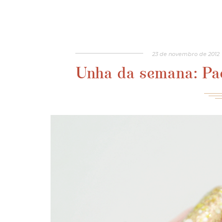
23
de
novembro
de
2012
Unha da semana: Pa