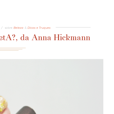
/
sobre
Beleza
&
Dicas e Truques
etA?, da Anna Hickmann