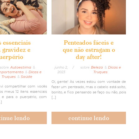
s essenciais
Penteados fáceis e
 gravidez e
que não estragam o
uerpério
day after!
sobre
Autoestima
&
junho 2,
/
sobre
Beleza
&
Dicas e
mportamento
&
Dicas e
2023
Truques
Truques
&
Saúde
Oi, gente! Às vezes estou com vontade de
lvi compartilhar com vocês
fazer um penteado, mas o cabelo está solto,
s meus 12 itens essenciais
bonito, e fico pensando se faço ou não, pois
z e para o puerpério, com
[…]
…]
tinue lendo
continue lendo