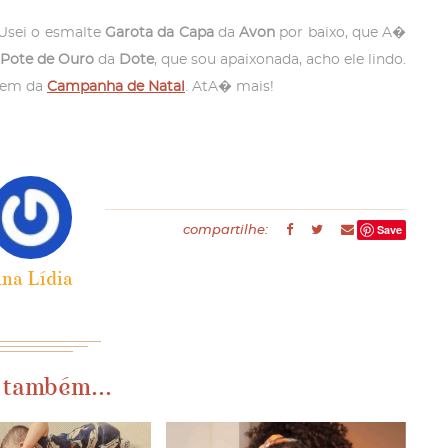
Usei o esmalte
Garota da Capa
da
Avon
por baixo, que A�
Pote de Ouro
da
Dote
, que sou apaixonada, acho ele lindo.
ipem da
Campanha de Natal
. AtA� mais!
Save
compartilhe:
na Lídia
 também...