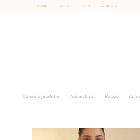
HOME
SOBRE
F.A.Q
CONTATO
Cursos e produtos
Autoestima
Beleza
Comp