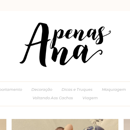
ortamento
Decoração
Dicas e Truques
Maquiagem
Voltando Aos Cachos
Viagem