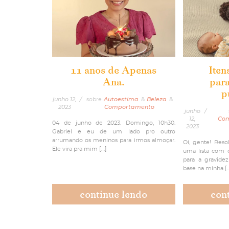
11 anos de Apenas
Iten
Ana.
para
p
junho 12,
/
sobre
Autoestima
&
Beleza
&
2023
Comportamento
junho
/
12,
Co
04 de junho de 2023. Domingo, 10h30.
2023
Gabriel e eu de um lado pro outro
arrumando os meninos para irmos almoçar.
Oi, gente! Reso
Ele vira pra mim […]
uma lista com o
para a gravide
base na minha [
continue lendo
con