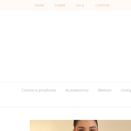
HOME
SOBRE
F.A.Q
CONTATO
Cursos e produtos
Autoestima
Beleza
Comp