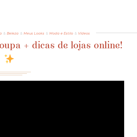
a
&
Beleza
&
Meus Looks
&
Moda e Estilo
&
Vídeos
upa + dicas de lojas online!