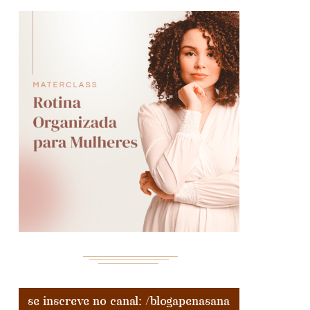
se inscreve no canal: /blogapenasana