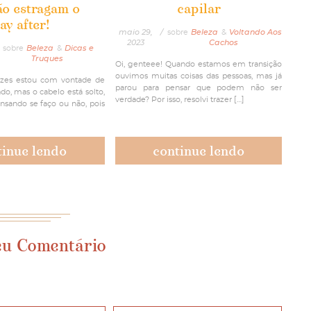
ão estragam o
capilar
ay after!
maio 29,
/
sobre
Beleza
&
Voltando Aos
2023
Cachos
sobre
Beleza
&
Dicas e
Truques
Oi, genteee! Quando estamos em transição
ouvimos muitas coisas das pessoas, mas já
vezes estou com vontade de
parou para pensar que podem não ser
o, mas o cabelo está solto,
verdade? Por isso, resolvi trazer […]
ensando se faço ou não, pois
tinue lendo
continue lendo
eu Comentário