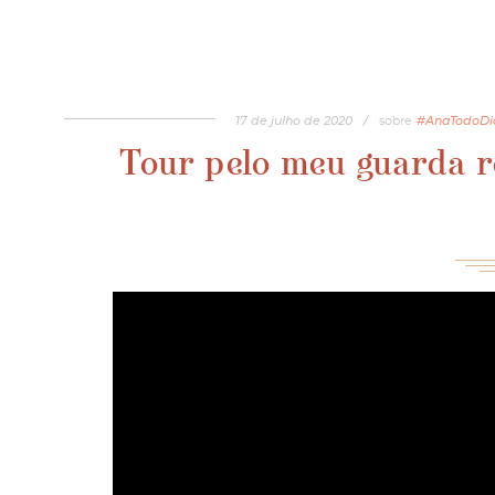
17
de
julho
de
2020
/
sobre
#AnaTodoDi
Tour pelo meu guarda ro