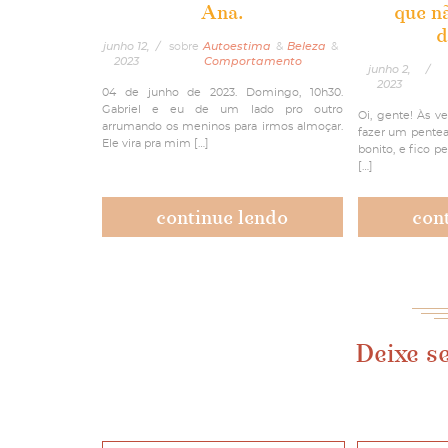
Ana.
que n
d
junho 12,
/
sobre
Autoestima
&
Beleza
&
2023
Comportamento
junho 2,
/
2023
04 de junho de 2023. Domingo, 10h30.
Gabriel e eu de um lado pro outro
Oi, gente! Às 
arrumando os meninos para irmos almoçar.
fazer um pentead
Ele vira pra mim […]
bonito, e fico p
[…]
continue lendo
con
Deixe s