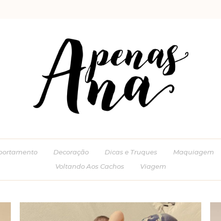
ortamento
Decoração
Dicas e Truques
Maquiagem
Voltando Aos Cachos
Viagem