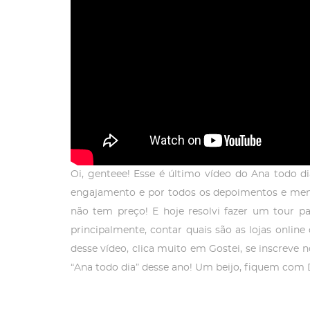
Oi, genteee! Esse é último vídeo do Ana todo 
engajamento e por todos os depoimentos e mens
não tem preço! E hoje resolvi fazer um tour p
principalmente, contar quais são as lojas onli
desse vídeo, clica muito em Gostei, se inscreve
“Ana todo dia” desse ano! Um beijo, fiquem com 