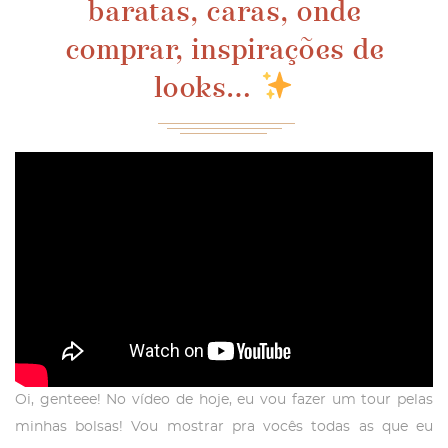
baratas, caras, onde
comprar, inspirações de
looks…
Oi, genteee! No vídeo de hoje, eu vou fazer um tour pelas
minhas bolsas! Vou mostrar pra vocês todas as que eu