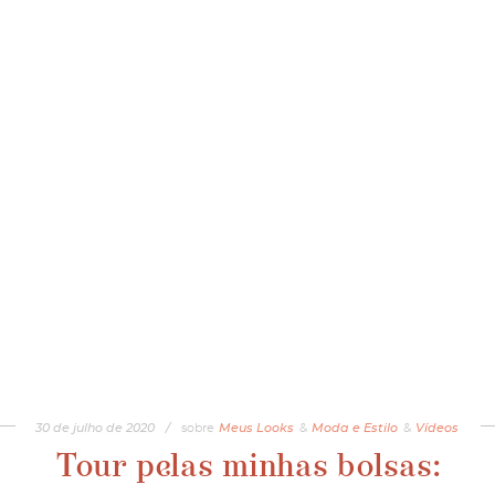
30
de
julho
de
2020
/
sobre
Meus Looks
&
Moda e Estilo
&
Vídeos
Tour pelas minhas bolsas: