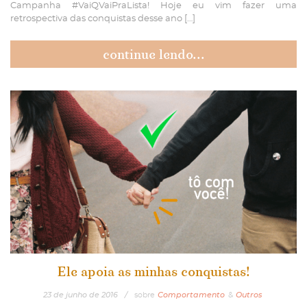
Campanha #VaiQVaiPraLista! Hoje eu vim fazer uma
retrospectiva das conquistas desse ano […]
continue lendo...
Ele apoia as minhas conquistas!
23
de
junho
de
2016
/
sobre
Comportamento
&
Outros