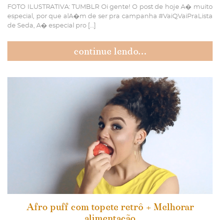
FOTO ILUSTRATIVA: TUMBLR Oi gente! O post de hoje A� muito
especial, por que alA�m de ser pra campanha #VaiQVaiPraLista
de Seda, A� especial pro […]
continue lendo...
Afro puff com topete retrô + Melhorar
alimentação