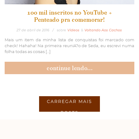
100 mil inscritos no YouTube +
Penteado pra comemorar!
27
de
abril
de
2016
/
sobre
Vídeos
&
Voltando Aos Cachos
Mais um item da minha lista de conquistas foi marcado com
check! Hahaha! Na primeira reuniA?o de Seda, eu escrevi numa
folha todas as coisas […]
continue lendo...
CARREGAR MAIS
POSTS