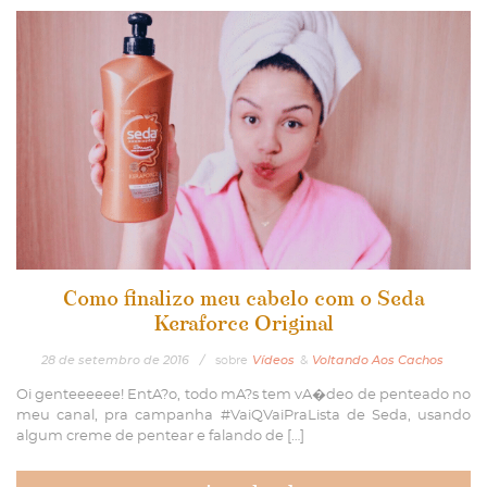
Como finalizo meu cabelo com o Seda
Keraforce Original
28
de
setembro
de
2016
/
sobre
Vídeos
&
Voltando Aos Cachos
Oi genteeeeee! EntA?o, todo mA?s tem vA�deo de penteado no
meu canal, pra campanha #VaiQVaiPraLista de Seda, usando
algum creme de pentear e falando de […]