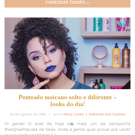
continue lendo...
Penteado moicano solto e diferente +
looks do dia!
26
de
agosto
de
2016
/
sobre
Meus Looks
&
Voltando Aos Cachos
Oi gente! O post de hoje A� mais um da campanha
#VaiQVaiPraLista de Seda, onde a gente quer provar pra vocA?