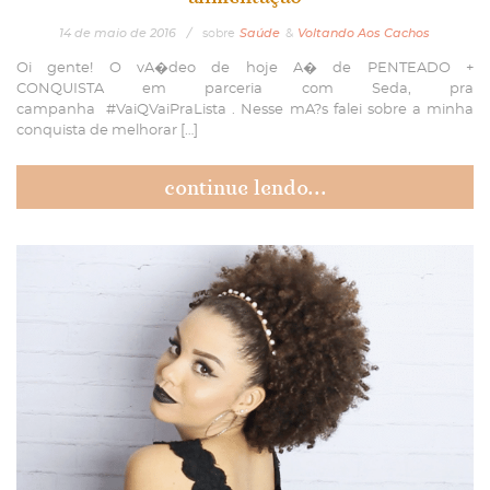
14
de
maio
de
2016
/
sobre
Saúde
&
Voltando Aos Cachos
Oi gente! O vA�deo de hoje A� de PENTEADO +
CONQUISTA em parceria com Seda, pra
campanha #VaiQVaiPraLista . Nesse mA?s falei sobre a minha
conquista de melhorar […]
continue lendo...