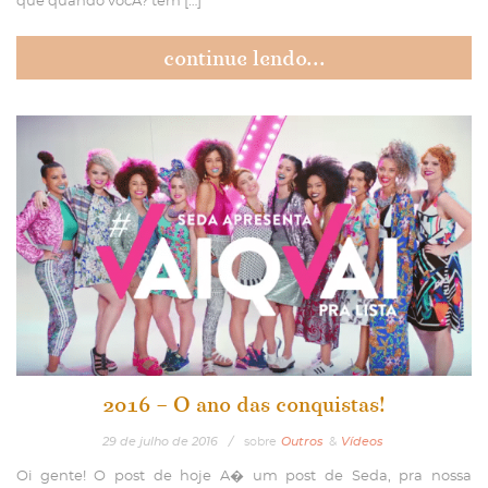
que quando vocA? tem […]
continue lendo...
2016 – O ano das conquistas!
29
de
julho
de
2016
/
sobre
Outros
&
Vídeos
Oi gente! O post de hoje A� um post de Seda, pra nossa