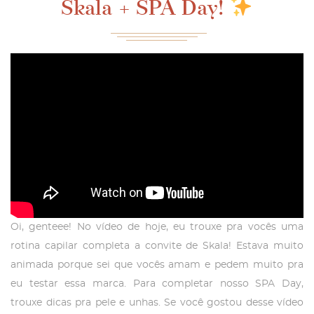
Skala + SPA Day!
Oi, genteee! No vídeo de hoje, eu trouxe pra vocês uma
rotina capilar completa a convite de Skala! Estava muito
animada porque sei que vocês amam e pedem muito pra
eu testar essa marca. Para completar nosso SPA Day,
trouxe dicas pra pele e unhas. Se você gostou desse vídeo