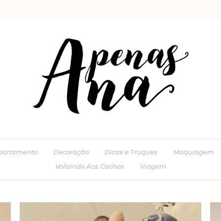
ortamento
Decoração
Dicas e Truques
Maquiagem
Voltando Aos Cachos
Viagem