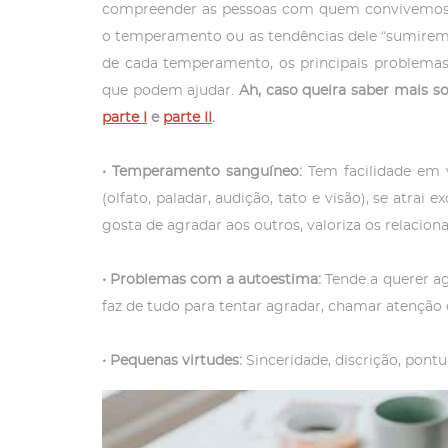
compreender as pessoas com quem convivemos,
o temperamento ou as tendências dele “sumirem”.
de cada temperamento, os principais problemas
que podem ajudar.
Ah, caso queira saber mais so
parte I
e
parte II
.
•
Temperamento sanguíneo:
Tem facilidade em v
(olfato, paladar, audição, tato e visão), se atrai 
gosta de agradar aos outros, valoriza os relaci
•
Problemas com a autoestima:
Tende a querer ag
faz de tudo para tentar agradar, chamar atenção
•
Pequenas virtudes:
Sinceridade, discrição, pontu