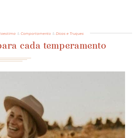
toestima
&
Comportamento
&
Dicas e Truques
para cada temperamento