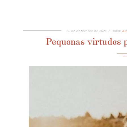
30
de
dezembro
de
2021
/
sobre
Au
Pequenas virtudes 