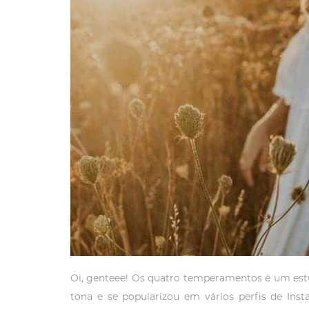
Oi, genteee! Os quatro temperamentos é um estu
tona e se popularizou em vários perfis de In