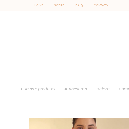
HOME
SOBRE
F.A.Q
CONTATO
Cursos e produtos
Autoestima
Beleza
Comp