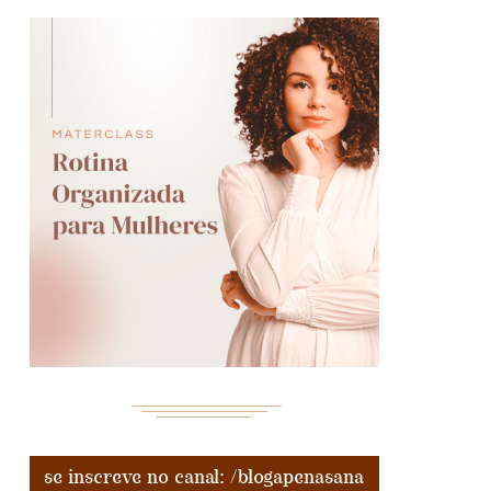
se inscreve no canal: /blogapenasana