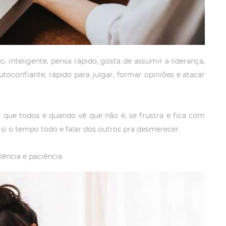
 inteligente, pensa rápido, gosta de assumir a liderança,
utoconfiante, rápido para julgar, formar opiniões e atacar
que todos e quando vê que não é, se frustra e fica com
e si o tempo todo e falar dos outros pra desmerecer.
ência e paciência.