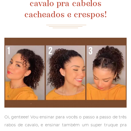
cavalo pra cabelos
cacheados e crespos!
Oi, genteee! Vou ensinar para vocês o passo a passo de três
rabos de cavalo, e ensinar também um super truque pra