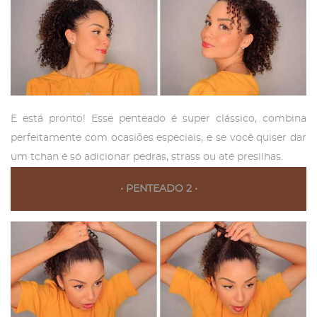
E está pronto! Esse penteado é super clássico, combina
perfeitamente com ocasiões especiais, e se você quiser dar
um tchan é só adicionar pedras, strass ou até presilhas.
•
PENTEADO 2 •