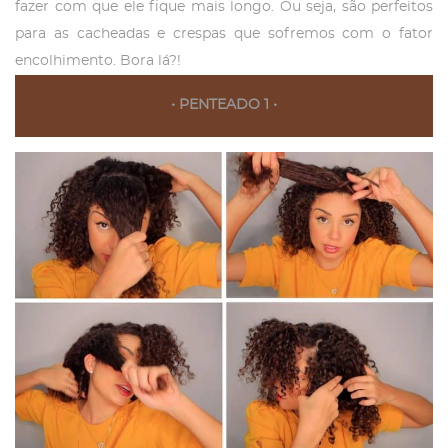
fazer com que ele fique mais longo. Ou seja, são perfeitos
para as cacheadas e crespas que sofremos com o fator
encolhimento. Bora lá?!
•
PENTEADO 1 •