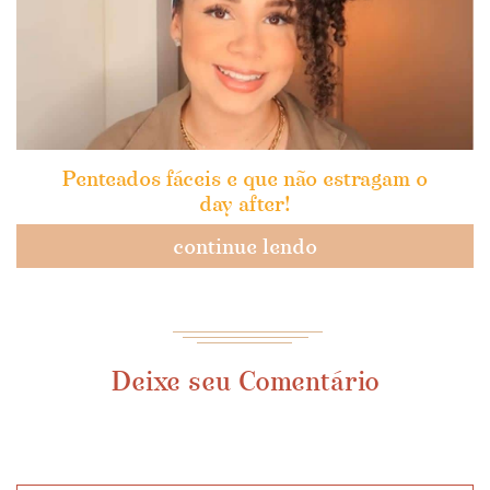
Penteados fáceis e que não estragam o
day after!
continue lendo
Deixe seu Comentário