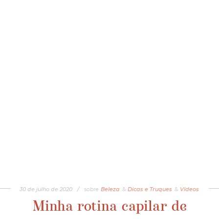
30
de
julho
de
2020
/
sobre
Beleza
&
Dicas e Truques
&
Vídeos
Minha rotina capilar de