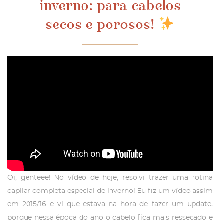
inverno: para cabelos
secos e porosos!
Oi, genteee! No vídeo de hoje, resolvi trazer uma rotina
capilar completa especial de inverno! Eu fiz um vídeo assim
em 2015/16 e vi que estava na hora de fazer um update,
porque nessa época do ano o cabelo fica mais ressecado e