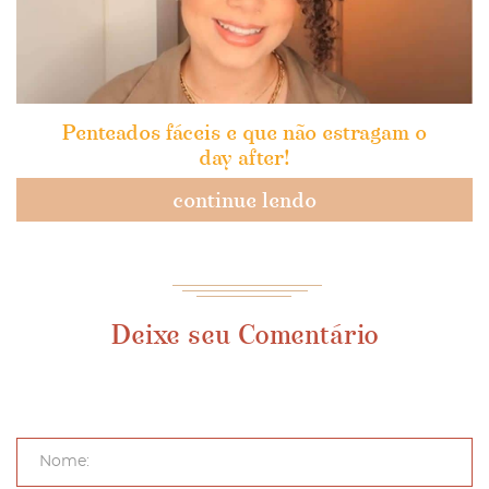
Penteados fáceis e que não estragam o
day after!
continue lendo
Deixe seu Comentário