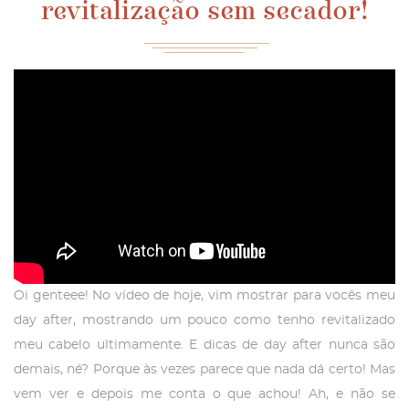
revitalização sem secador!
Oi genteee! No vídeo de hoje, vim mostrar para vocês meu
day after, mostrando um pouco como tenho revitalizado
meu cabelo ultimamente. E dicas de day after nunca são
demais, né? Porque às vezes parece que nada dá certo! Mas
vem ver e depois me conta o que achou! Ah, e não se