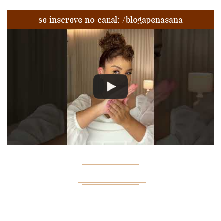
se inscreve no canal: /blogapenasana