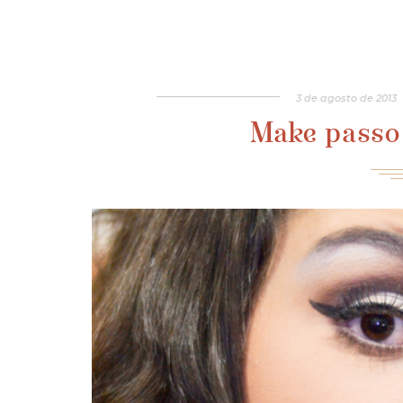
3
de
agosto
de
2013
Make passo 