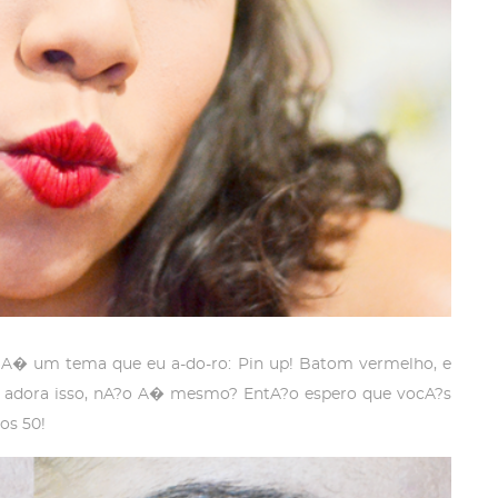
 A� um tema que eu a-do-ro: Pin up! Batom vermelho, e
a adora isso, nA?o A� mesmo? EntA?o espero que vocA?s
os 50!