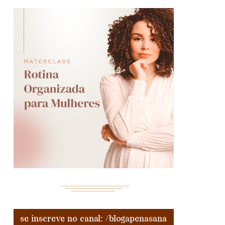
se inscreve no canal: /blogapenasana