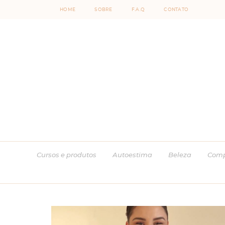
HOME
SOBRE
F.A.Q
CONTATO
Cursos e produtos
Autoestima
Beleza
Comp