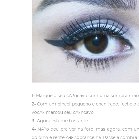
1-
Marque o seu cA?ncavo com uma sombra mar
2-
Com um pincel pequeno e chanfrado, feche o
vocA? marcou seu cA?ncavo.
3-
Agora esfume bastante.
4-
NA?o deu pra ver na foto, mas agora, com um
do olho e rente A� sobrancelha. Passe a sombr