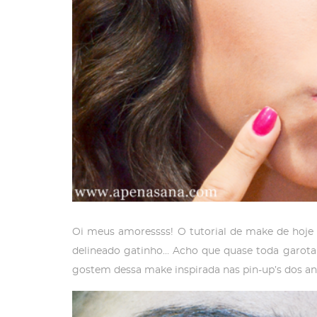
Oi meus amoressss! O tutorial de make de hoje
delineado gatinho… Acho que quase toda garot
gostem dessa make inspirada nas pin-up’s dos an