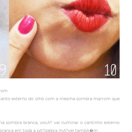
rom.
 canto externo do olho com a mesma sombra marrom que
a sombra branca, vocA? vai iluminar o cantinho externo
a branca em toda a pA?lpebra mA?vel tambA�m.