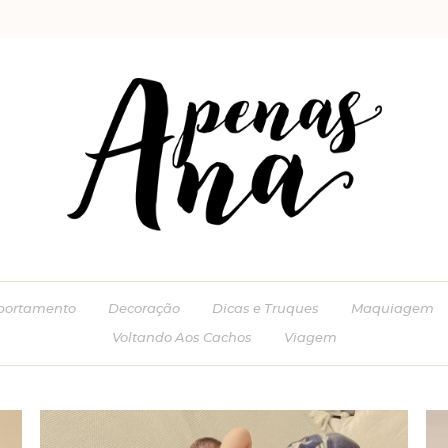
ortamento
Decoração
Dicas e Truques
Maquiagem
Voltando Aos Cachos
Viagem