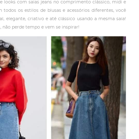
de looks com saias jeans no comprimento clássico, midi e
odos os estilos de blusas e acessórios diferentes, você
, elegante, criativo e até clássico usando a mesma saia!
, não perde tempo e vem se inspirar!