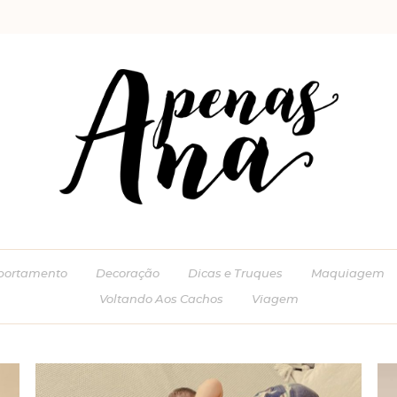
ortamento
Decoração
Dicas e Truques
Maquiagem
Voltando Aos Cachos
Viagem