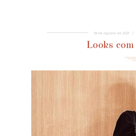
18
de
agosto
de
2021
/
Looks com 