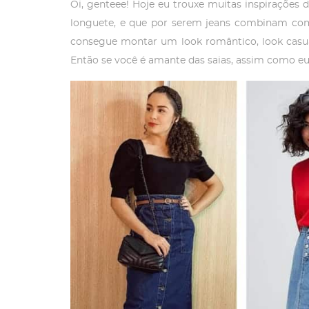
Oi, genteee! Hoje eu trouxe muitas inspirações 
longuete, e que por serem jeans combinam com t
consegue montar um look romântico, look casual
Então se você é amante das saias, assim como eu