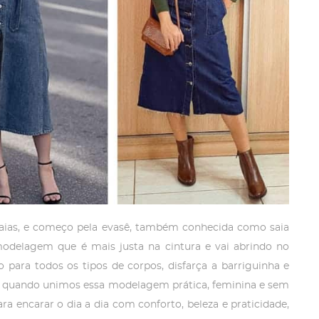
saias, e começo pela evasê, também conhecida como saia
modelagem que é mais justa na cintura e vai abrindo no
ra todos os tipos de corpos, disfarça a barriguinha e
. E quando unimos essa modelagem prática, feminina e sem
ra encarar o dia a dia com conforto, beleza e praticidade,