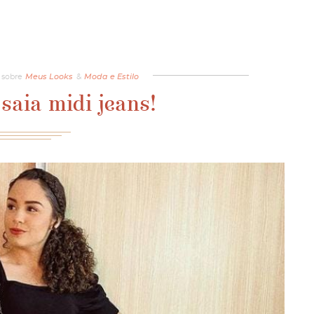
sobre
Meus Looks
&
Moda e Estilo
saia midi jeans!