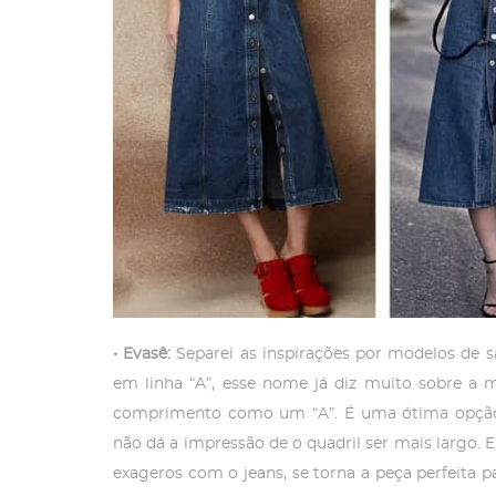
• Evasê:
Separei as inspirações por modelos de 
em linha “A”, esse nome já diz muito sobre a 
comprimento como um “A”. É uma ótima opção pa
não dá a impressão de o quadril ser mais largo
exageros com o jeans, se torna a peça perfeita pa