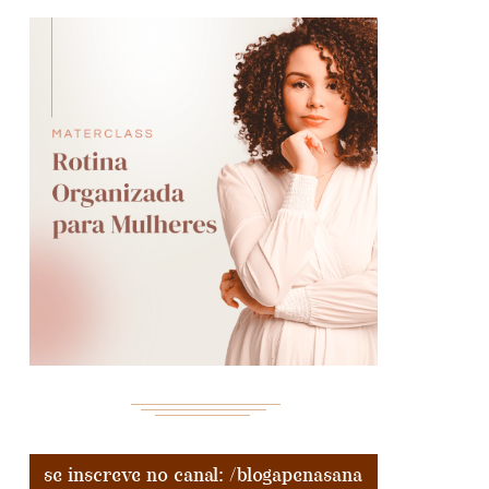
se inscreve no canal: /blogapenasana