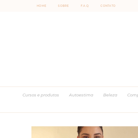
HOME
SOBRE
F.A.Q
CONTATO
Cursos e produtos
Autoestima
Beleza
Comp