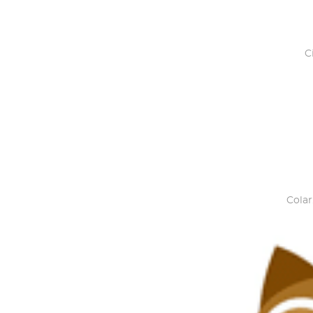
C
Colar