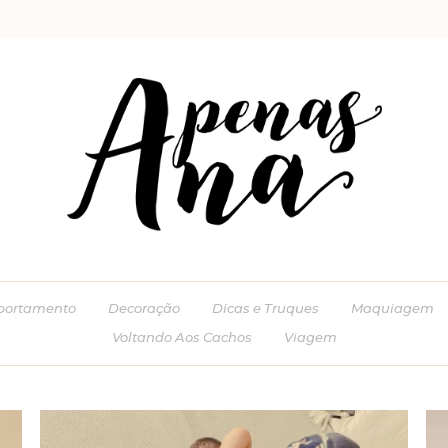
ortamento
Decoração
Dicas e Truques
Maquiagem
Voltando Aos Cachos
Viagem