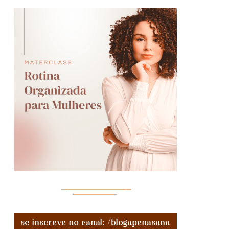
se inscreve no canal: /blogapenasana