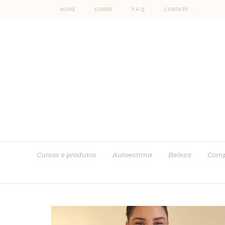
HOME
SOBRE
F.A.Q
CONTATO
Cursos e produtos
Autoestima
Beleza
Comp