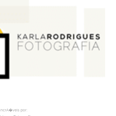
incrA�veis por: