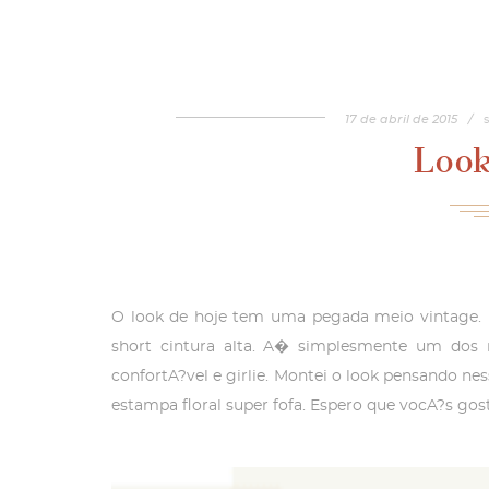
17
de
abril
de
2015
/
Look
O look de hoje tem uma pegada meio vintage. E 
short cintura alta. A� simplesmente um dos 
confortA?vel e girlie. Montei o look pensando ne
estampa floral super fofa. Espero que vocA?s go