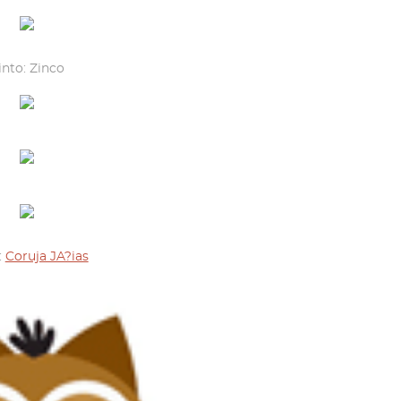
into: Zinco
:
Coruja JA?ias