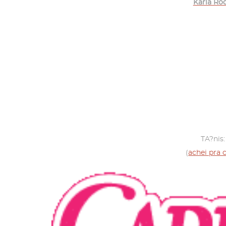
Karla Ro
TA?nis
(
achei pra 