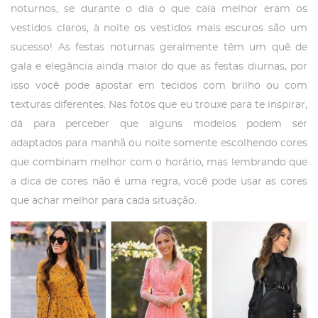
noturnos, se durante o dia o que caía melhor eram os
vestidos claros, à noite os vestidos mais escuros são um
sucesso! As festas noturnas geralmente têm um quê de
gala e elegância ainda maior do que as festas diurnas, por
isso você pode apostar em tecidos com brilho ou com
texturas diferentes. Nas fotos que eu trouxe para te inspirar,
dá para perceber que alguns modelos podem ser
adaptados para manhã ou noite somente escolhendo cores
que combinam melhor com o horário, mas lembrando que
a dica de cores não é uma regra, você pode usar as cores
que achar melhor para cada situação.