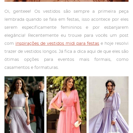
Oi, genteee! Os vestidos são sempre a primeira peça
lembrada quando se fala em festas, isso acontece por eles
serem especificamente femininos e por esbanjarem
elegância! Recentemente eu trouxe para vocês um post
com
inspirações de vestidos midi para festas
e hoje resolvi
trazer de vestidos longos. Já fica a dica aqui de que eles são
ótimas opções para eventos mais formais, como
casamentos e formaturas.