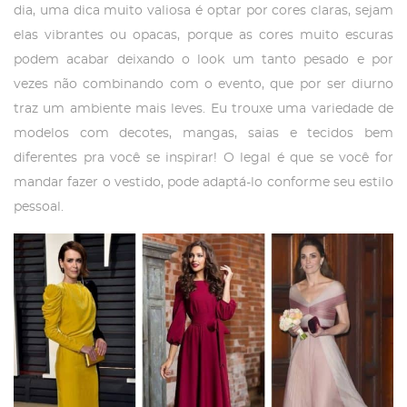
dia, uma dica muito valiosa é optar por cores claras, sejam
elas vibrantes ou opacas, porque as cores muito escuras
podem acabar deixando o look um tanto pesado e por
vezes não combinando com o evento, que por ser diurno
traz um ambiente mais leves. Eu trouxe uma variedade de
modelos com decotes, mangas, saias e tecidos bem
diferentes pra você se inspirar! O legal é que se você for
mandar fazer o vestido, pode adaptá-lo conforme seu estilo
pessoal.