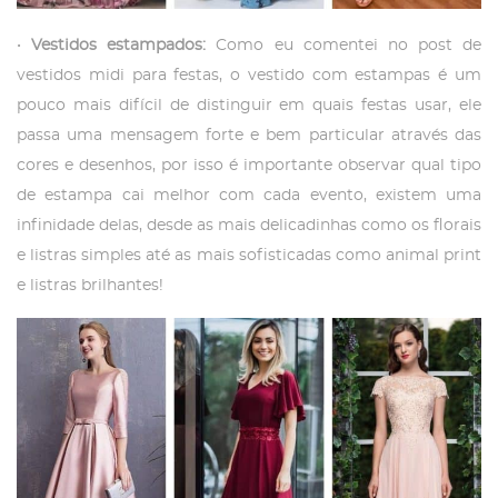
•
Vestidos estampados:
Como eu comentei no post de
vestidos midi para festas, o vestido com estampas é um
pouco mais difícil de distinguir em quais festas usar, ele
passa uma mensagem forte e bem particular através das
cores e desenhos, por isso é importante observar qual tipo
de estampa cai melhor com cada evento, existem uma
infinidade delas, desde as mais delicadinhas como os florais
e listras simples até as mais sofisticadas como animal print
e listras brilhantes!