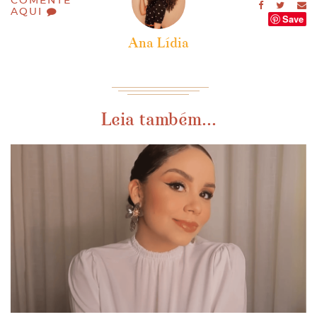
COMENTE
AQUI
Save
Ana Lídia
Leia também...