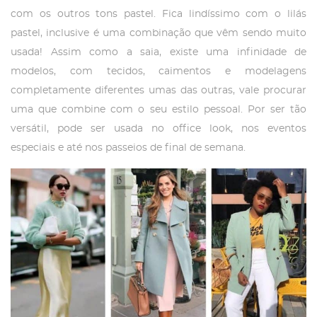
com os outros tons pastel. Fica lindíssimo com o lilás
pastel, inclusive é uma combinação que vêm sendo muito
usada! Assim como a saia, existe uma infinidade de
modelos, com tecidos, caimentos e modelagens
completamente diferentes umas das outras, vale procurar
uma que combine com o seu estilo pessoal. Por ser tão
versátil, pode ser usada no office look, nos eventos
especiais e até nos passeios de final de semana.