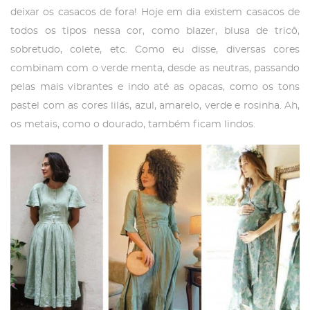
deixar os casacos de fora! Hoje em dia existem casacos de
todos os tipos nessa cor, como blazer, blusa de tricô,
sobretudo, colete, etc. Como eu disse, diversas cores
combinam com o verde menta, desde as neutras, passando
pelas mais vibrantes e indo até as opacas, como os tons
pastel com as cores lilás, azul, amarelo, verde e rosinha. Ah,
os metais, como o dourado, também ficam lindos.