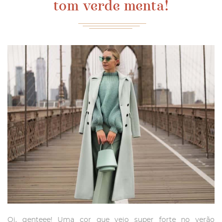
tom verde menta!
Oi, genteee! Uma cor que veio super forte no verão