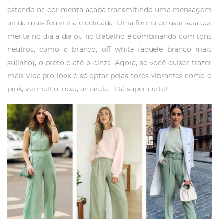
estando na cor menta acaba transmitindo uma mensagem
ainda mais feminina e delicada. Uma forma de usar saia cor
menta no dia a dia ou no trabalho é combinando com tons
neutros, como o branco, off white (aquele branco mais
sujinho), o preto e até o cinza. Agora, se você quiser trazer
mais vida pro look é só optar pelas cores vibrantes como o
pink, vermelho, roxo, amarelo… Dá super certo!