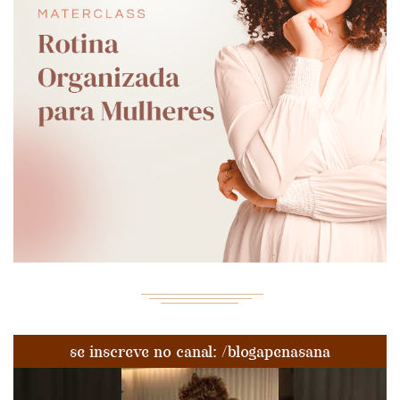
se inscreve no canal: /blogapenasana