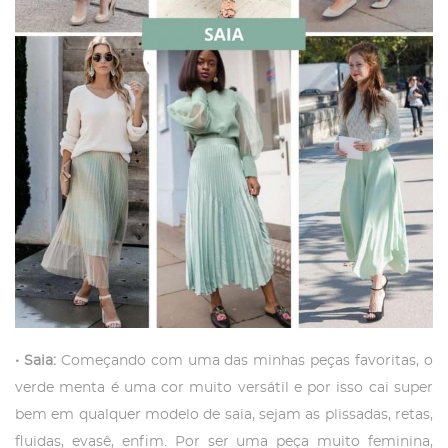
•
Saia:
Começando com uma das minhas peças favoritas, o
verde menta é uma cor muito versátil e por isso cai super
bem em qualquer modelo de saia, sejam as plissadas, retas,
fluidas, evasê, enfim. Por ser uma peça muito feminina,