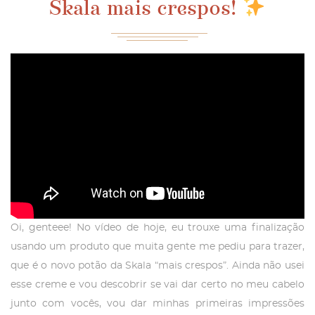
Skala mais crespos!
Oi, genteee! No vídeo de hoje, eu trouxe uma finalização
usando um produto que muita gente me pediu para trazer,
que é o novo potão da Skala “mais crespos”. Ainda não usei
esse creme e vou descobrir se vai dar certo no meu cabelo
junto com vocês, vou dar minhas primeiras impressões