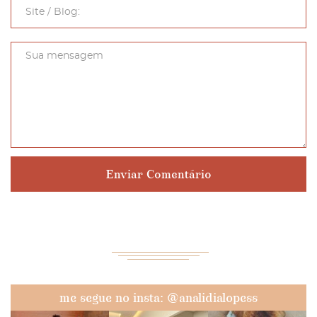
me segue no insta: @analidialopess