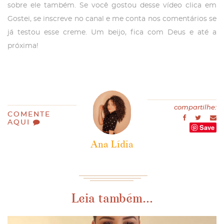
sobre ele também. Se você gostou desse vídeo clica em
Gostei, se inscreve no canal e me conta nos comentários se
já testou esse creme. Um beijo, fica com Deus e até a
próxima!
compartilhe:
COMENTE
AQUI
Save
Ana Lídia
Leia também...