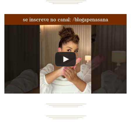
se inscreve no canal: /blogapenasana