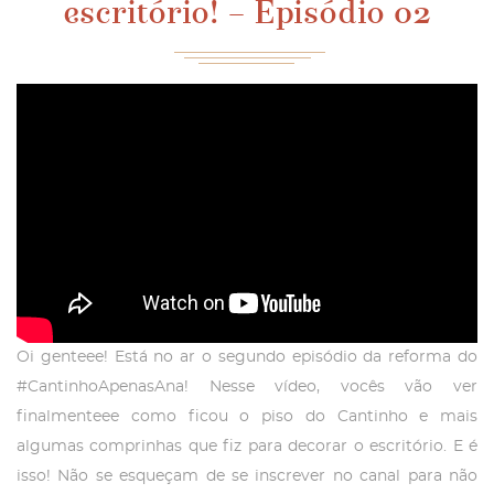
escritório! – Episódio 02
Oi genteee! Está no ar o segundo episódio da reforma do
#CantinhoApenasAna! Nesse vídeo, vocês vão ver
finalmenteee como ficou o piso do Cantinho e mais
algumas comprinhas que fiz para decorar o escritório. E é
isso! Não se esqueçam de se inscrever no canal para não