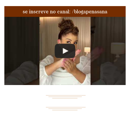
se inscreve no canal: /blogapenasana