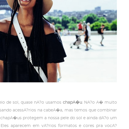
io de sol, quase nA?o usamos
chapA�u
. NA?o A� muito
usando acessA?rios na cabeA�a, mas temos que combinar
 chapA�us protegem a nossa pele do sol e ainda dA?o um
 Eles aparecem em vA?rios formatos e cores pra vocA?