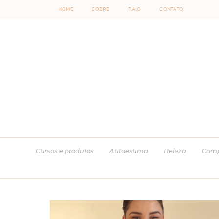
HOME
SOBRE
F.A.Q
CONTATO
Cursos e produtos
Autoestima
Beleza
Comp