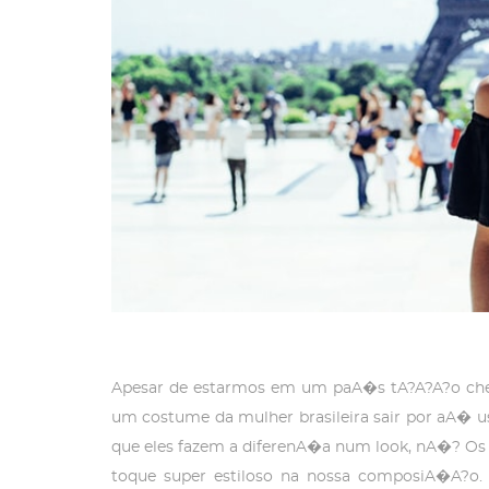
Apesar de estarmos em um paA�s tA?A?A?o che
um costume da mulher brasileira sair por aA� 
que eles fazem a diferenA�a num look, nA�? Os
toque super estiloso na nossa composiA�A?o.