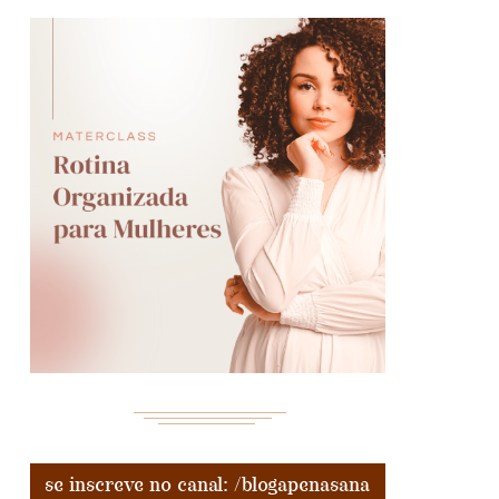
se inscreve no canal: /blogapenasana