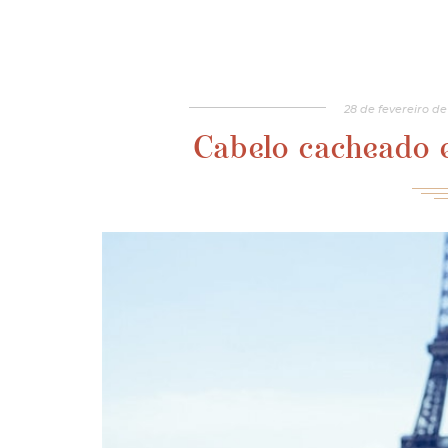
28
de
fevereiro
de
Cabelo cacheado 