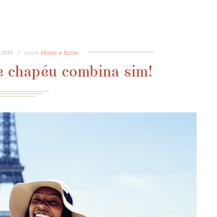
2018
/
sobre
Moda e Estilo
e chapéu combina sim!