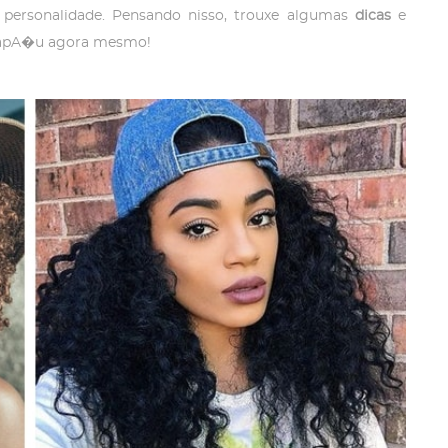
personalidade. Pensando nisso, trouxe algumas
dicas
e
hapA�u agora mesmo!