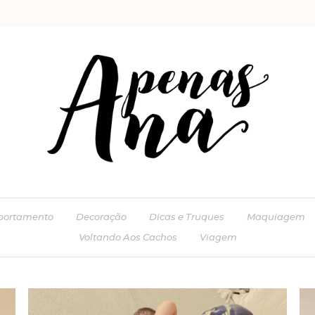
ortamento
Decoração
Dicas e Truques
Maquiagem
Voltando Aos Cachos
Viagem