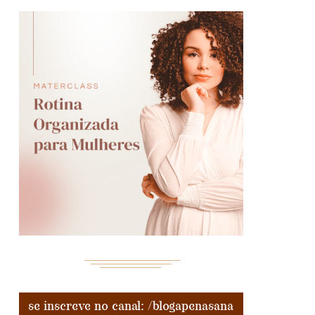
se inscreve no canal: /blogapenasana