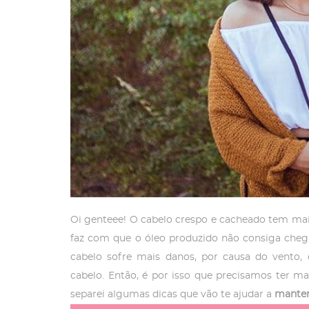
Oi genteee! O cabelo crespo e cacheado tem mais 
faz com que o óleo produzido não consiga chega
cabelo sofre mais danos, por causa do vento
cabelo. Então, é por isso que precisamos ter ma
separei algumas dicas que vão te ajudar a
manter