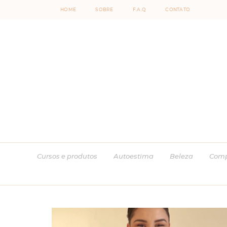
HOME
SOBRE
F.A.Q
CONTATO
Cursos e produtos
Autoestima
Beleza
Comp