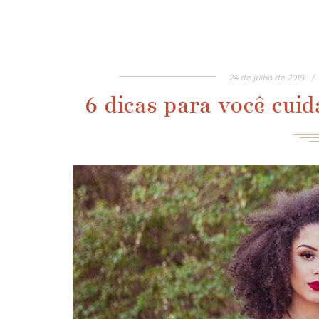
24
de
julho
de
2019
/
6 dicas para você cuid