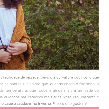
facilidade de ressecar devido à curvatura dos fios, o que
r às pontas. E eu sinto que, quando chega o friozinho, o
, da temperatura, que roubam ainda mais a umidade do
is cuidados nas estações mais frias. Pesquisei bastante e
 o cabelo saudável no inverno
. Espero que gostem!