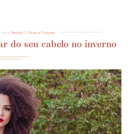
sobre
Beleza
&
Dicas e Truques
ar do seu cabelo no inverno