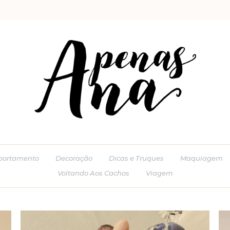
ortamento
Decoração
Dicas e Truques
Maquiagem
Voltando Aos Cachos
Viagem