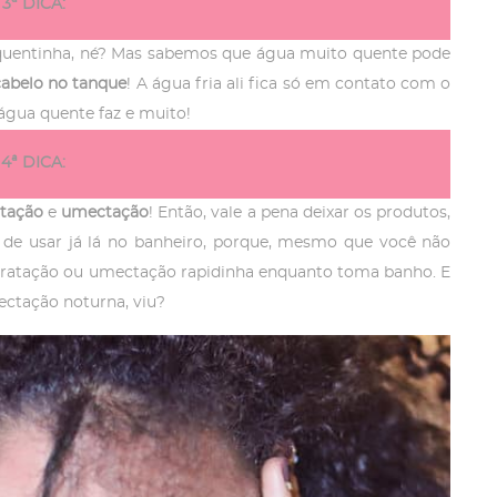
3ª DICA:
 quentinha, né? Mas sabemos que água muito quente pode
cabelo no tanque
! A água fria ali fica só em contato com o
 água quente faz e muito!
4ª DICA:
atação
e
umectação
! Então, vale a pena deixar os produtos,
de usar já lá no banheiro, porque, mesmo que você não
idratação ou umectação rapidinha enquanto toma banho. E
ectação noturna, viu?