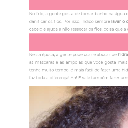
No frio, a gente gosta de tomar banho na água
danificar os fios. Por isso, indico sempre
lavar o 
cabelo e ajuda a não ressecar os fios, coisa que a
Nessa época, a gente pode usar e abusar de
hidr
as máscaras e as ampolas que você gosta mais 
tenha muito tempo, é mais fácil de fazer uma h
faz toda a diferença! Ah! E vale também fazer um