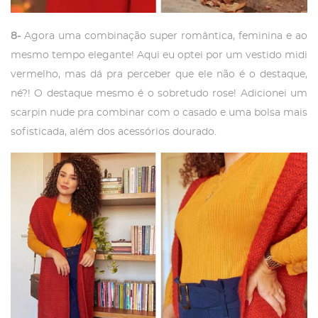
8-
Agora uma combinação super romântica, feminina e ao
mesmo tempo elegante! Aqui eu optei por um vestido midi
vermelho, mas dá pra perceber que ele não é o destaque,
né?! O destaque mesmo é o sobretudo rose! Adicionei um
scarpin nude pra combinar com o casado e uma bolsa mais
sofisticada, além dos acessórios dourado.