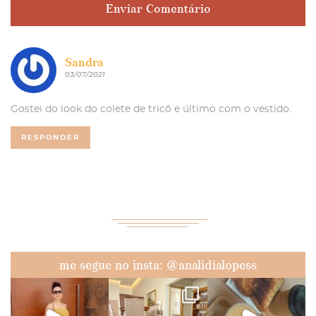
Sandra
03/07/2021
Gostei do look do colete de tricô e último com o vestido.
RESPONDER
me segue no insta: @analidialopess