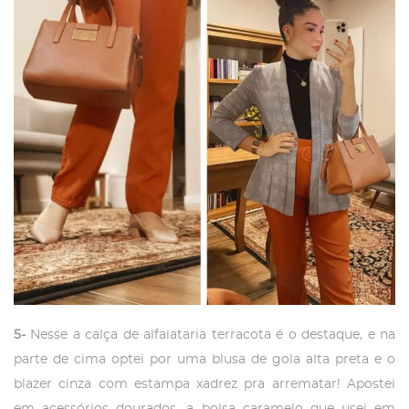
5-
Nesse a calça de alfaiataria terracota é o destaque, e na
parte de cima optei por uma blusa de gola alta preta e o
blazer cinza com estampa xadrez pra arrematar! Apostei
em acessórios dourados, a bolsa caramelo que usei em