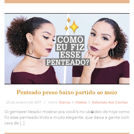
Penteado preso baixo partido ao meio
25
de
janeiro
de
2017
/
sobre
Outros
&
Vídeos
&
Voltando Aos Cachos
Oi genteee! Resolvi mostrar pra vocA?s no vA�deo de hoje como
fiz esse penteado lindo e muito elegante, que deixa a gente com
cara de […]