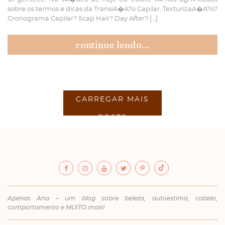
sobre os termos e dicas da TransiA�A?o Capilar. TexturizaA�A?o?
Cronograma Capilar? Scap Hair? Day After? […]
continue lendo...
CARREGAR MAIS
POSTS
Apenas Ana – um blog sobre beleza, autoestima, cabelo,
comportamento e MUITO mais!