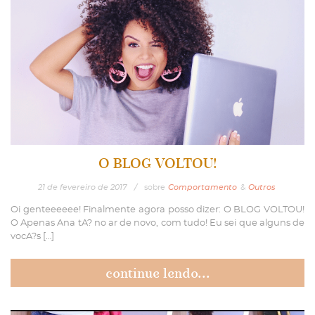
O BLOG VOLTOU!
21
de
fevereiro
de
2017
/
sobre
Comportamento
&
Outros
Oi genteeeeee! Finalmente agora posso dizer: O BLOG VOLTOU!
O Apenas Ana tA? no ar de novo, com tudo! Eu sei que alguns de
vocA?s […]
continue lendo...