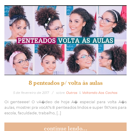
8 penteados p/ volta às aulas
5
de
fevereiro
de
2017
/
sobre
Outros
&
Voltando Aos Cachos
Oi genteeee! O vA�deo de hoje A� especial para volta A�s
aulas, mostrei pra vocA?s 8 penteados lindos e super fA?ceis para
escola, faculdade, trabalho, […]
continue lendo...